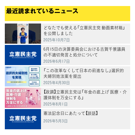
最近読まれているニュース
どなたでも使える「立憲民主党 動画素材箱」
を公開しました
2025年10月7日
6月15日の決算委員会における古賀千景議員
の不適切発言と処分について
2026年6月17日
「この改革なくして日本の前進なし」選択的
夫婦別姓法案を提出
2025年4月30日
【政調】立憲民主党は「年金の底上げ 医療・介
護体制を万全にする」
2025年8月1日
憲法記念日にあたって【談話】
2026年5月3日