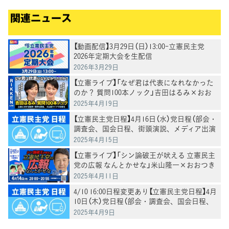
関連ニュース
【動画配信】3月29日（日）13:00-立憲民主党
2026年定期大会を生配信
2026年3月29日
【立憲ライブ】「なぜ君は代表になれなかった
のか？ 質問100本ノック」吉田はるみ×おお
つき紅葉
2025年4月19日
【立憲民主党日程】4月16日（水）党日程（部会・
調査会、国会日程、街頭演説、メディア出演
等）
2025年4月15日
【立憲ライブ】「シン論破王が吠える 立憲民主
党の広報 なんとかせな」米山隆一×おおつき
紅葉×村田きょうこ
2025年4月11日
4/10 16:00日程変更あり【立憲民主党日程】4月
10日（木）党日程（部会・調査会、国会日程、
街頭演説、メディア出演等）
2025年4月9日