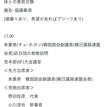
体との意見交換
報告･協議事項
(頭撮りあり、希望があればブリーフあり)
17:00
朱豪英(チュ･ホヨン)韓国国会副議長(韓日議員連盟
会長)訪日団の表敬訪問
党本部(6F)大会議室
＜先方出席者＞
朱豪英 韓国国会副議長(韓日議員連盟会長)
＜党側出席者＞
野田佳彦 代表
小川淳也 幹事長