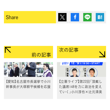
ポスト
シェア
Lineで送
は
Share
次の記事
前の記事
【愛知】名古屋市長選挙で小川
【立憲ライブ】第22回「頂戴し
幹事長が大塚耕平候補を応援
た議席148を力に政治を変え
ていく」小川淳也×辻元清美