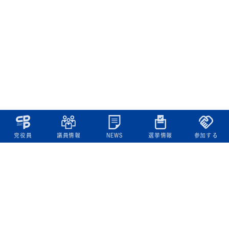
党役員
議員情報
NEWS
選挙情報
参加する
立憲民主党について
綱領
役員一覧
次の内閣
委員会委員一覧
議員・総支部長一覧
党本部所在地
都道府県連一覧
立憲民主党 活動計画・活動報告
ニュース