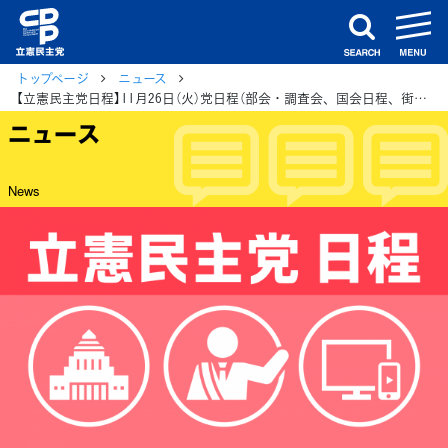
m
search
トップページ
ニュース
【立憲民主党日程】11月26日（火）党日程（部会・調査会、国会日程、街頭演説、メディア出演等）
ニュース
News