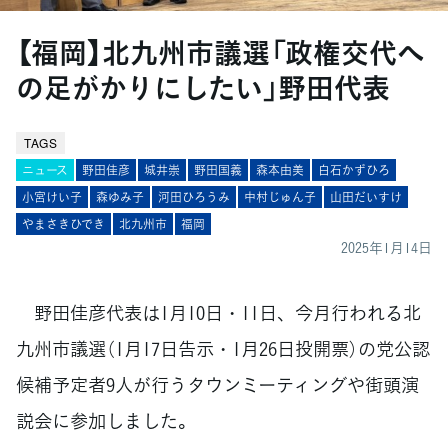
【福岡】北九州市議選「政権交代へ
の足がかりにしたい」野田代表
TAGS
ニュース
野田佳彦
城井崇
野田国義
森本由美
白石かずひろ
小宮けい子
森ゆみ子
河田ひろうみ
中村じゅん子
山田だいすけ
やまさきひでき
北九州市
福岡
2025年1月14日
野田佳彦代表は1月10日・11日、今月行われる北
九州市議選（1月17日告示・1月26日投開票）の党公認
候補予定者9人が行うタウンミーティングや街頭演
説会に参加しました。