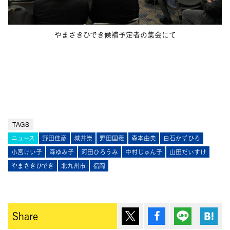
やまさきひでき候補予定者の集会にて
TAGS
ニュース
野田佳彦
城井崇
野田国義
森本由美
白石かずひろ
小宮けい子
森ゆみ子
河田ひろうみ
中村じゅん子
山田だいすけ
やまさきひでき
北九州市
福岡
ポスト
シェア
Lineで送
は
Share