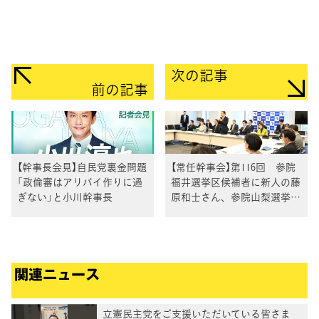
次の記事
前の記事
【幹事長会見】自民党裏金問題
【常任幹事会】第116回 参院
「政倫審はアリバイ作りに過
福井選挙区候補者に新人の藤
ぎない」と小川幹事長
原和士さん、参院山梨選挙区
に新人の藤原伸一郎さん、参
院佐賀選挙区に新人の富永明
美さんを公認内定。参院鹿児
島選挙区に新人の尾辻朋実さ
関連ニュース
んを推薦内定
立憲民主党をご支援いただいている皆さま