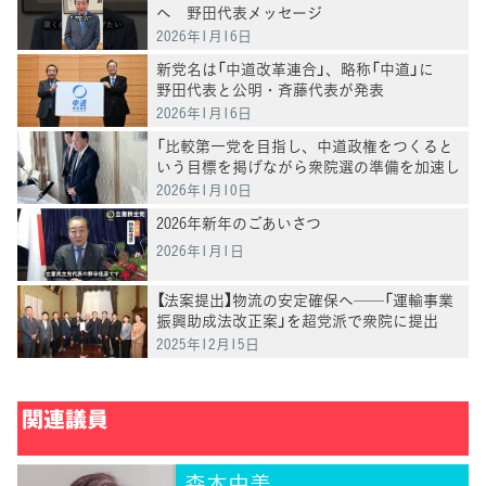
へ 野田代表メッセージ
2026年1月16日
新党名は「中道改革連合」、略称「中道」に
野田代表と公明・斉藤代表が発表
2026年1月16日
「比較第一党を目指し、中道政権をつくると
いう目標を掲げながら衆院選の準備を加速し
たい」野田代表
2026年1月10日
2026年新年のごあいさつ
2026年1月1日
【法案提出】物流の安定確保へ──「運輸事業
振興助成法改正案」を超党派で衆院に提出
2025年12月15日
関連議員
森本由美