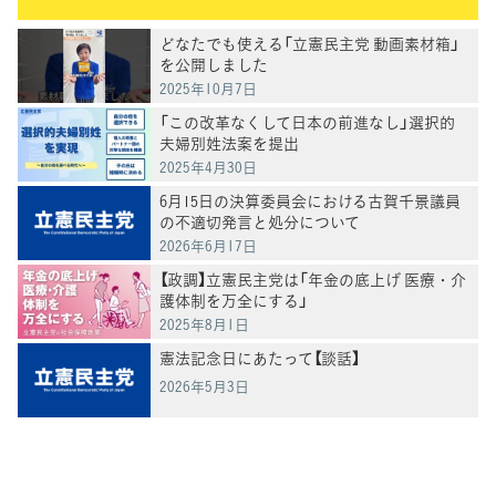
どなたでも使える「立憲民主党 動画素材箱」
を公開しました
2025年10月7日
「この改革なくして日本の前進なし」選択的
夫婦別姓法案を提出
2025年4月30日
6月15日の決算委員会における古賀千景議員
の不適切発言と処分について
2026年6月17日
【政調】立憲民主党は「年金の底上げ 医療・介
護体制を万全にする」
2025年8月1日
憲法記念日にあたって【談話】
2026年5月3日