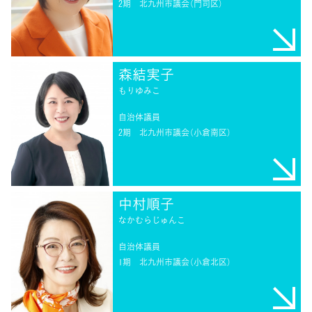
2期
北九州市議会（門司区）
森結実子
もりゆみこ
自治体議員
2期
北九州市議会（小倉南区）
中村順子
なかむらじゅんこ
自治体議員
1期
北九州市議会（小倉北区）