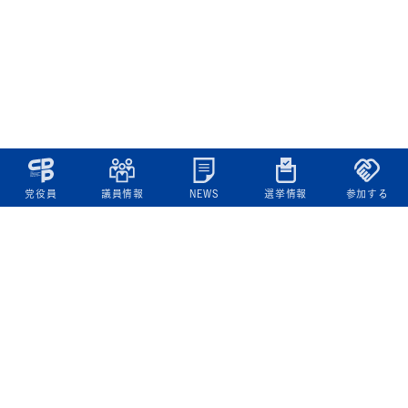
党役員
議員情報
NEWS
選挙情報
参加する
立憲民主党について
綱領
役員一覧
次の内閣
委員会委員一覧
議員・総支部長一覧
党本部所在地
都道府県連一覧
立憲民主党 活動計画・活動報告
ニュース
政策情報