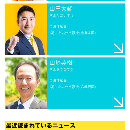
山田大輔
やまだだいすけ
自治体議員
1期
北九州市議会（小倉北区）
山﨑英樹
やまさきひでき
自治体議員
1期
北九州市議会（八幡西区）
最近読まれているニュース