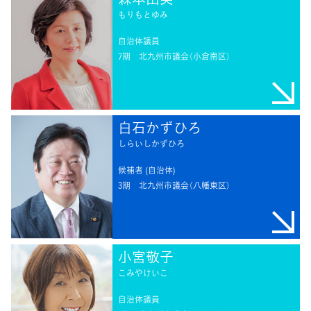
もりもとゆみ
自治体議員
7期
北九州市議会（小倉南区）
白石かずひろ
しらいしかずひろ
候補者 (自治体)
3期
北九州市議会（八幡東区）
小宮敬子
こみやけいこ
自治体議員