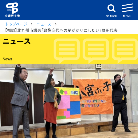
m
search
トップページ
ニュース
【福岡】北九州市議選「政権交代への足がかりにしたい」野田代表
ニュース
News