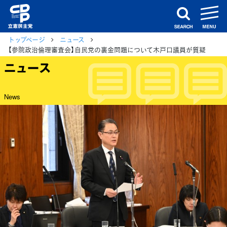
m
search
トップページ
ニュース
【参院政治倫理審査会】自民党の裏金問題について木戸口議員が質疑
ニュース
News