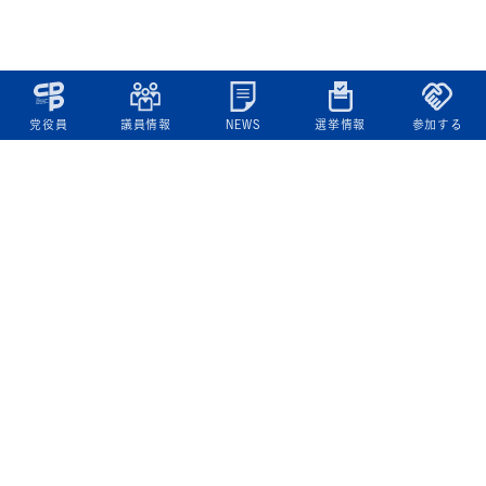
党役員
議員情報
NEWS
選挙情報
参加する
立憲民主党について
綱領
役員一覧
次の内閣
委員会委員一覧
議員・総支部長一覧
党本部所在地
都道府県連一覧
立憲民主党 活動計画・活動報告
ニュース
政策情報
基本政策
ビジョン２２
政策集
選挙政策
国会レポート
政調活動ニュース
提出法案
選挙情報