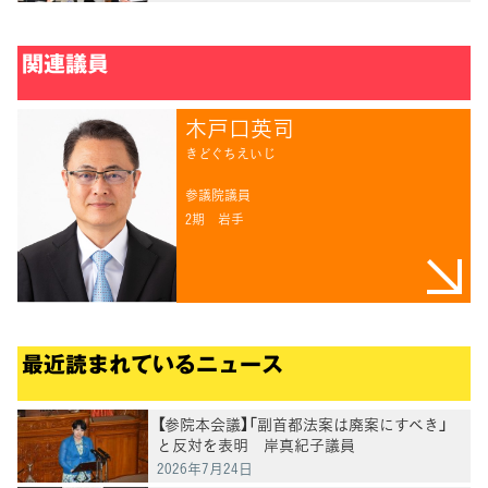
関連議員
木戸口英司
きどぐちえいじ
参議院議員
2期
岩手
最近読まれているニュース
【参院本会議】「副首都法案は廃案にすべき」
と反対を表明 岸真紀子議員
2026年7月24日