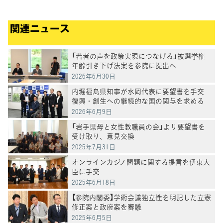
美さんを公認内定。参院鹿児
島選挙区に新人の尾辻朋実さ
関連ニュース
んを推薦内定
「若者の声を政策実現につなげる」被選挙権
年齢引き下げ法案を参院に提出へ
2026年6月30日
内堀福島県知事が水岡代表に要望書を手交
復興・創生への継続的な国の関与を求める
2026年6月9日
「岩手県母と女性教職員の会」より要望書を
受け取り、意見交換
2025年7月31日
オンラインカジノ問題に関する提言を伊東大
臣に手交
2025年6月18日
【参院内閣委】学術会議独立性を明記した立憲
修正案と政府案を審議
2025年6月5日