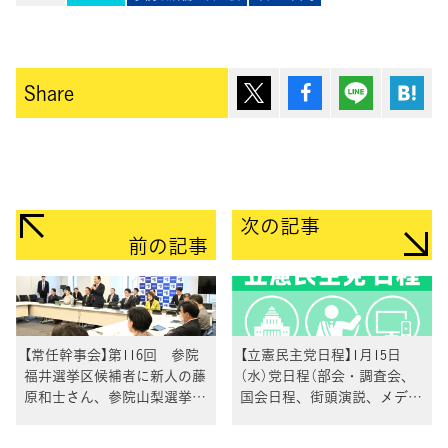
ポスト
シェア
Lineで送
は
Share
次の記事
前の記事
【常任幹事会】第116回 参院
【立憲民主党日程】1月15日
福井選挙区候補者に新人の藤
（水）党日程（部会・調査会、
原和士さん、参院山梨選挙区
国会日程、街頭演説、メディ
に新人の藤原伸一郎さん、参
ア出演等）
院佐賀選挙区に新人の富永明