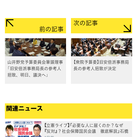
次の記事
前の記事
山井野党予算委員会筆頭理事
【衆院予算委】旧安倍派事務局
「旧安倍派事務局長の参考人
長の参考人招致が決定
招致、明日、議決へ」
関連ニュース
【立憲ライブ】「必要な人に届くのか？なぜ
『反対』？社会保障国民会議 徹底解説」石橋
通宏×山内かなこ