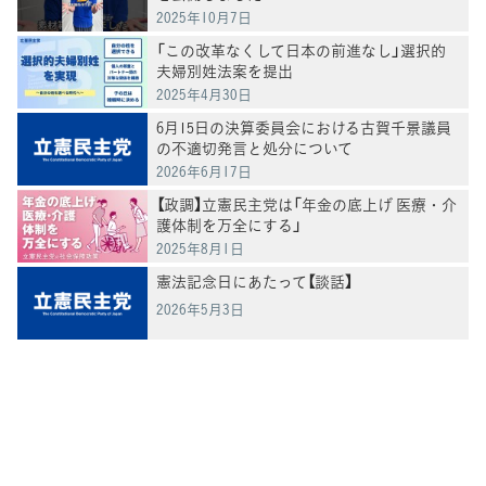
2025年10月7日
「この改革なくして日本の前進なし」選択的
夫婦別姓法案を提出
2025年4月30日
6月15日の決算委員会における古賀千景議員
の不適切発言と処分について
2026年6月17日
【政調】立憲民主党は「年金の底上げ 医療・介
護体制を万全にする」
2025年8月1日
憲法記念日にあたって【談話】
2026年5月3日