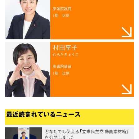
参議院議員
1期
比例
村田享子
むらたきょうこ
参議院議員
1期
比例
最近読まれているニュース
どなたでも使える「立憲民主党 動画素材箱」
を公開しました