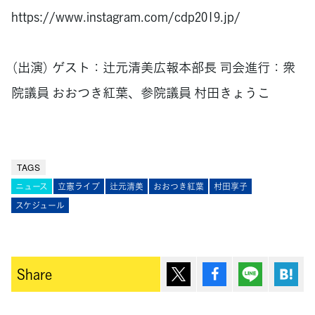
https://www.instagram.com/cdp2019.jp/
（出演） ゲスト：辻元清美広報本部長 司会進行：衆
院議員 おおつき紅葉、参院議員 村田きょうこ
TAGS
ニュース
立憲ライブ
辻元清美
おおつき紅葉
村田享子
スケジュール
ポスト
シェア
Lineで送
は
Share