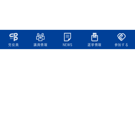
党役員
議員情報
NEWS
選挙情報
参加する
立憲民主党について
綱領
役員一覧
次の内閣
委員会委員一覧
議員・総支部長一覧
党本部所在地
都道府県連一覧
立憲民主党 活動計画・活動報告
ニュース
政策情報
基本政策
ビジョン２２
政策集
選挙政策
国会レポート
政調活動ニュース
提出法案