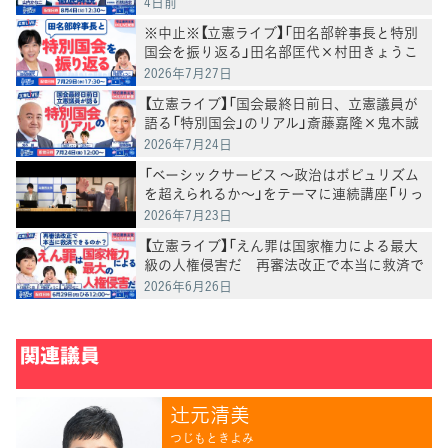
4日前
※中止※【立憲ライブ】「田名部幹事長と特別
国会を振り返る」田名部匡代×村田きょうこ
2026年7月27日
【立憲ライブ】「国会最終日前日、立憲議員が
語る「特別国会」のリアル」斎藤嘉隆×鬼木誠
×村田きょうこ×山内かなこ
2026年7月24日
「ベーシックサービス ～政治はポピュリズム
を超えられるか～」をテーマに連続講座「りっ
けん塾」第3回を開催 井手英策・慶應義塾大
2026年7月23日
学教授が講演
【立憲ライブ】「えん罪は国家権力による最大
級の人権侵害だ 再審法改正で本当に救済で
きるのか」打越さく良×村田きょうこ×山内
2026年6月26日
かなこ
関連議員
辻󠄀元清美
つじもときよみ