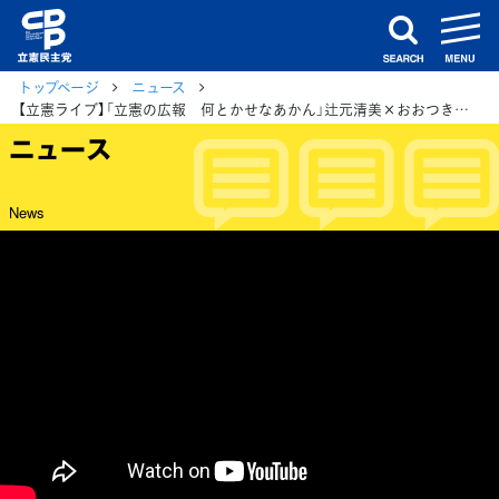
m
search
トップページ
ニュース
【立憲ライブ】「立憲の広報 何とかせなあかん」辻元清美×おおつき紅葉×村田きょうこ
ニュース
News