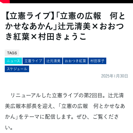
【立憲ライブ】「立憲の広報 何と
かせなあかん」辻元清美×おおつ
き紅葉×村田きょうこ
TAGS
ニュース
立憲ライブ
辻元清美
おおつき紅葉
村田享子
スケジュール
2025年1月30日
リニューアルした立憲ライブの第2回目。辻元清
美広報本部長を迎え、「立憲の広報 何とかせなあ
かん」をテーマに配信します。ぜひ、ご覧くださ
い。