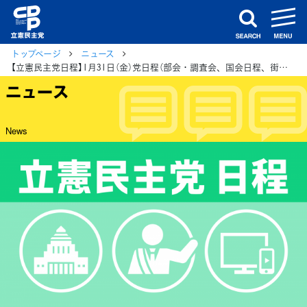
m
search
トップページ
ニュース
【立憲民主党日程】1月31日（金）党日程（部会・調査会、国会日程、街頭演説、メディア出演等）
ニュース
News