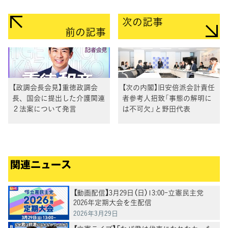
次の記事
前の記事
【政調会長会見】重徳政調会
【次の内閣】旧安倍派会計責任
長、国会に提出した介護関連
者参考人招致「事態の解明に
２法案について発言
は不可欠」と野田代表
関連ニュース
【動画配信】3月29日（日）13:00-立憲民主党
2026年定期大会を生配信
2026年3月29日