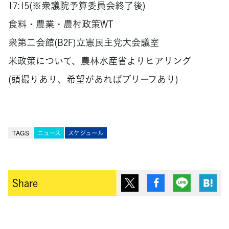
17:15(※衆議院予算委員会終了後)
食料・農業・農村政策WT
衆第二会館(B2F)立憲民主党大会議室
米政策について、農林水産省よりヒアリング
(頭撮りあり、希望があればブリーフあり)
TAGS
ニュース
スケジュール
ポスト
シェア
Lineで送
は
Share