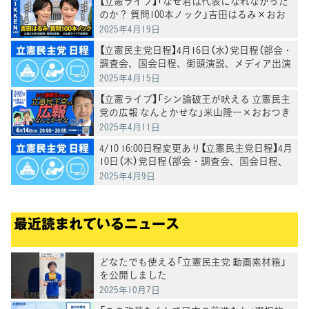
【立憲ライブ】「なぜ君は代表になれなかった
のか？ 質問100本ノック」吉田はるみ×おお
つき紅葉
2025年4月19日
【立憲民主党日程】4月16日（水）党日程（部会・
調査会、国会日程、街頭演説、メディア出演
等）
2025年4月15日
【立憲ライブ】「シン論破王が吠える 立憲民主
党の広報 なんとかせな」米山隆一×おおつき
紅葉×村田きょうこ
2025年4月11日
4/10 16:00日程変更あり【立憲民主党日程】4月
10日（木）党日程（部会・調査会、国会日程、
街頭演説、メディア出演等）
2025年4月9日
最近読まれているニュース
どなたでも使える「立憲民主党 動画素材箱」
を公開しました
2025年10月7日