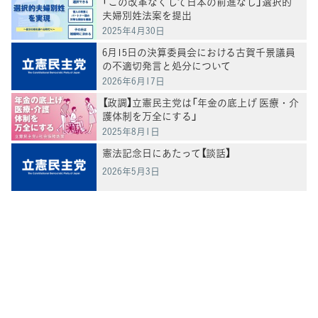
「この改革なくして日本の前進なし」選択的
夫婦別姓法案を提出
2025年4月30日
6月15日の決算委員会における古賀千景議員
の不適切発言と処分について
2026年6月17日
【政調】立憲民主党は「年金の底上げ 医療・介
護体制を万全にする」
2025年8月1日
憲法記念日にあたって【談話】
2026年5月3日