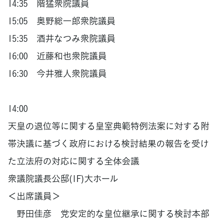
14:35 階猛衆院議員
15:05 奥野総一郎衆院議員
15:35 酒井なつみ衆院議員
16:00 近藤和也衆院議員
16:30 今井雅人衆院議員
14:00
天皇の退位等に関する皇室典範特例法案に対する附
帯決議に基づく政府における検討結果の報告を受け
た立法府の対応に関する全体会議
衆議院議長公邸(1F)大ホール
＜出席議員＞
野田佳彦 党安定的な皇位継承に関する検討本部