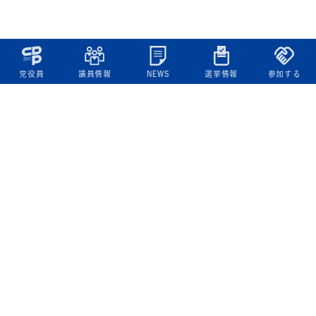
党役員
議員情報
NEWS
選挙情報
参加する
立憲民主党について
綱領
役員一覧
次の内閣
委員会委員一覧
議員・総支部長一覧
党本部所在地
都道府県連一覧
立憲民主党 活動計画・活動報告
ニュース
政策情報
基本政策
ビジョン２２
政策集
選挙政策
国会レポート
政調活動ニュース
提出法案
選挙情報
参院選2025選挙結果
衆院選2024選挙結果