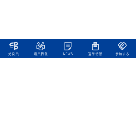
党役員
議員情報
NEWS
選挙情報
参加する
立憲民主党について
綱領
役員一覧
次の内閣
委員会委員一覧
議員・総支部長一覧
党本部所在地
都道府県連一覧
立憲民主党 活動計画・活動報告
ニュース
政策情報
基本政策
ビジョン２２
政策集
選挙政策
国会レポート