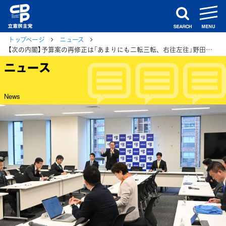
m
search
トップページ
ニュース
【次の内閣】予算案の再修正は「あまりにも二転三転、右往左往」野田代表
ニュース
News