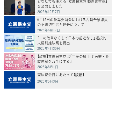
どなたでも使える「立憲民主党 動画素材箱」
を公開しました
2025年10月7日
6月15日の決算委員会における古賀千景議員
の不適切発言と処分について
2026年6月17日
「この改革なくして日本の前進なし」選択的
夫婦別姓法案を提出
2025年4月30日
【政調】立憲民主党は「年金の底上げ 医療・介
護体制を万全にする」
2025年8月1日
憲法記念日にあたって【談話】
2026年5月3日