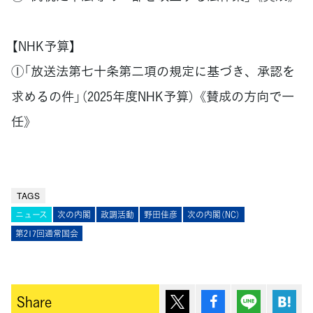
【NHK予算】
①「放送法第七十条第二項の規定に基づき、承認を
求めるの件」（2025年度NHK予算） 《賛成の方向で一
任》
TAGS
ニュース
次の内閣
政調活動
野田佳彦
次の内閣（NC）
第217回通常国会
ポスト
シェア
Lineで送
は
Share