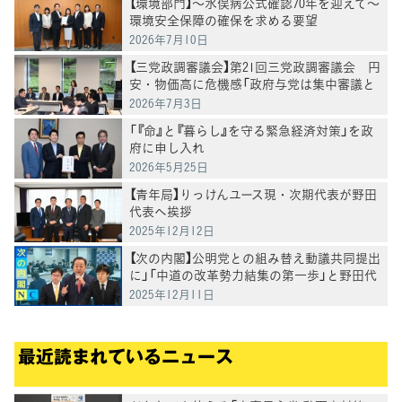
【環境部門】〜水俣病公式確認70年を迎えて〜
環境安全保障の確保を求める要望
2026年7月10日
【三党政調審議会】第21回三党政調審議会 円
安・物価高に危機感「政府与党は集中審議と
党首討論を開催を」徳永政調会長
2026年7月3日
「『命』と『暮らし』を守る緊急経済対策」を政
府に申し入れ
2026年5月25日
【青年局】りっけんユース現・次期代表が野田
代表へ挨拶
2025年12月12日
【次の内閣】公明党との組み替え動議共同提出
に」「中道の改革勢力結集の第一歩」と野田代
表
2025年12月11日
最近読まれているニュース