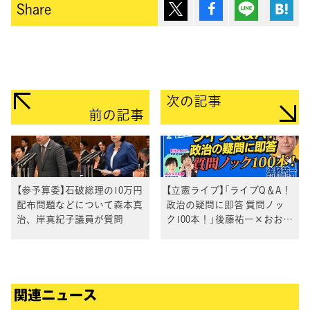
ポスト
シェア
Lineで送
は
Share
次の記事
前の記事
【参予算委】石破総理の10万円
【立憲ライブ】「ライブQ＆A！
配布問題などについて森本真
政治の疑問に即答 質問ノッ
治、岸真紀子議員が質問
ク100本！」後藤祐一×おおつ
き紅葉×村田きょうこ
関連ニュース