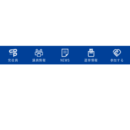
党役員
議員情報
NEWS
選挙情報
参加する
立憲民主党について
綱領
役員一覧
次の内閣
委員会委員一覧
議員・総支部長一覧
党本部所在地
都道府県連一覧
立憲民主党 活動計画・活動報告
ニュース
政策情報
基本政策
ビジョン２２
政策集
選挙政策