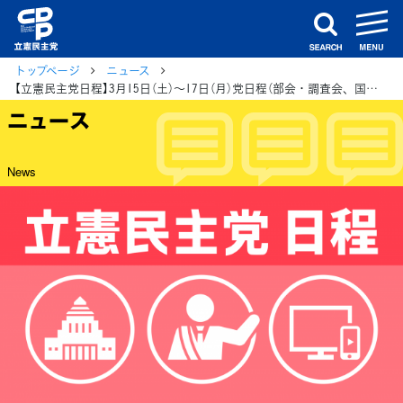
m
search
トップページ
ニュース
【立憲民主党日程】3月15日（土）～17日（月）党日程（部会・調査会、国会日程、街頭演説、メディア出演等）
ニュース
News