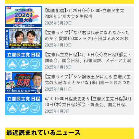
【動画配信】3月29日（日）13:00-立憲民主党
2026年定期大会を生配信
2026年3月29日
【立憲ライブ】「なぜ君は代表になれなかった
のか？ 質問100本ノック」吉田はるみ×おお
つき紅葉
2025年4月19日
【立憲民主党日程】4月16日（水）党日程（部会・
調査会、国会日程、街頭演説、メディア出演
等）
2025年4月15日
【立憲ライブ】「シン論破王が吠える 立憲民主
党の広報 なんとかせな」米山隆一×おおつき
紅葉×村田きょうこ
2025年4月11日
4/10 16:00日程変更あり【立憲民主党日程】4月
10日（木）党日程（部会・調査会、国会日程、
街頭演説、メディア出演等）
2025年4月9日
最近読まれているニュース