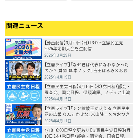
関連ニュース
【動画配信】3月29日（日）13:00-立憲民主党
2026年定期大会を生配信
2026年3月29日
【立憲ライブ】「なぜ君は代表になれなかった
のか？ 質問100本ノック」吉田はるみ×おお
つき紅葉
2025年4月19日
【立憲民主党日程】4月16日（水）党日程（部会・
調査会、国会日程、街頭演説、メディア出演
等）
2025年4月15日
【立憲ライブ】「シン論破王が吠える 立憲民主
党の広報 なんとかせな」米山隆一×おおつき
紅葉×村田きょうこ
2025年4月11日
4/10 16:00日程変更あり【立憲民主党日程】4月
10日（木）党日程（部会・調査会、国会日程、