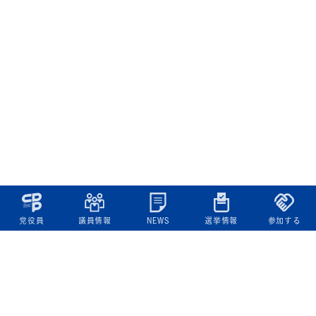
党役員
議員情報
NEWS
選挙情報
参加する
立憲民主党について
綱領
役員一覧
次の内閣
委員会委員一覧
議員・総支部長一覧
党本部所在地
都道府県連一覧