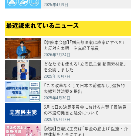
街頭演説、メディア出演等）
2025年4月9日
最近読まれているニュース
【参院本会議】「副首都法案は廃案にすべき」
と反対を表明 岸真紀子議員
2026年7月24日
どなたでも使える「立憲民主党 動画素材箱」
を公開しました
2025年10月7日
「この改革なくして日本の前進なし」選択的
夫婦別姓法案を提出
2025年4月30日
6月15日の決算委員会における古賀千景議員
の不適切発言と処分について
2026年6月17日
【政調】立憲民主党は「年金の底上げ 医療・介
護体制を万全にする」