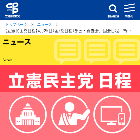
m
search
トップページ
ニュース
【立憲民主党日程】4月25日（金）党日程（部会・調査会、国会日程、街頭演説、メディア出演等）
ニュース
News