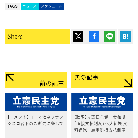
TAGS
ニュース
スケジュール
ポスト
シェア
Lineで送
は
Share
次の記事
前の記事
【コメント】ローマ教皇フラン
【政調】立憲民主党 令和版
シスコ台下のご逝去に際して
「直接支払制度」へ大転換 食
料確保・農地維持支払制度の
創設