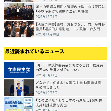
国土の適切な利用と管理の推進に向け衆院に
「不動産取得実態調査法案」を提出
2025年12月1日
【衆院予算委】西村、おおつき、川内、今井各
議員「選択的夫婦別姓、コメ政策、森友問
題、消費税減税」などについて質問
2025年11月10日
最近読まれているニュース
6月15日の決算委員会における古賀千景議員
の不適切発言と処分について
2026年6月17日
どなたでも使える「立憲民主党 動画素材箱」
を公開しました
2025年10月7日
「この改革なくして日本の前進なし」選択的
夫婦別姓法案を提出
2025年4月30日