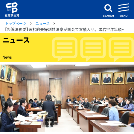
m
search
トップページ
ニュース
【衆院法務委】選択的夫婦別姓法案が国会で審議入り。黒岩宇洋筆頭理事が趣旨説明
ニュース
News