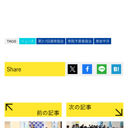
TAGS
ニュース
第217回通常国会
衆院予算委員会
黒岩宇洋
ポスト
シェア
Lineで送
は
Share
次の記事
前の記事