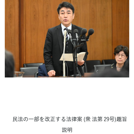
民法の一部を改正する法律案 (衆 法第 29号)趣旨
説明