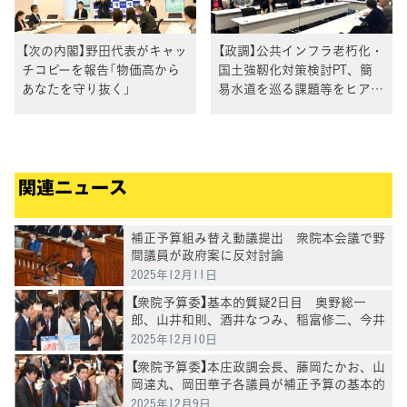
【次の内閣】野田代表がキャッ
【政調】公共インフラ老朽化・
チコピーを報告「物価高から
国土強靭化対策検討PT、簡
あなたを守り抜く」
易水道を巡る課題等をヒアリ
ング
関連ニュース
補正予算組み替え動議提出 衆院本会議で野
間議員が政府案に反対討論
2025年12月11日
【衆院予算委】基本的質疑2日目 奥野総一
郎、山井和則、酒井なつみ、稲富修二、今井
雅人各議員が質疑
2025年12月10日
【衆院予算委】本庄政調会長、藤岡たかお、山
岡達丸、岡田華子各議員が補正予算の基本的
質疑
2025年12月9日