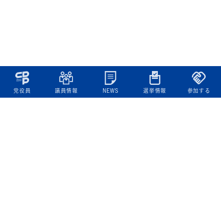
党役員
議員情報
NEWS
選挙情報
参加する
立憲民主党について
綱領
役員一覧
次の内閣
委員会委員一覧
議員・総支部長一覧
党本部所在地
都道府県連一覧
立憲民主党 活動計画・活動報告
ニュース
政策情報
基本政策
ビジョン２２
政策集
選挙政策
国会レポート