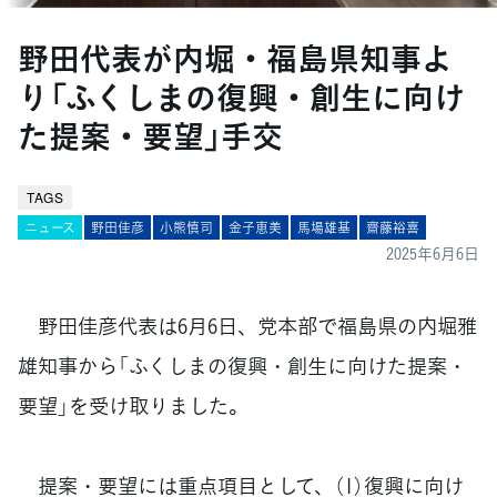
野田代表が内堀・福島県知事よ
り「ふくしまの復興・創生に向け
た提案・要望」手交
TAGS
ニュース
野田佳彦
小熊慎司
金子恵美
馬場雄基
齋藤裕喜
2025年6月6日
野田佳彦代表は6月6日、党本部で福島県の内堀雅
雄知事から「ふくしまの復興・創生に向けた提案・
要望」を受け取りました。
提案・要望には重点項目として、（1）復興に向け