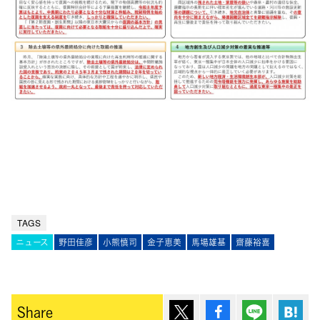
TAGS
ニュース
野田佳彦
小熊慎司
金子恵美
馬場雄基
齋藤裕喜
ポスト
シェア
Lineで送
は
Share