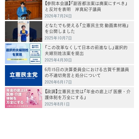
【参院本会議】「副首都法案は廃案にすべき」
と反対を表明 岸真紀子議員
2026年7月24日
どなたでも使える「立憲民主党 動画素材箱」
を公開しました
2025年10月7日
「この改革なくして日本の前進なし」選択的
夫婦別姓法案を提出
2025年4月30日
6月15日の決算委員会における古賀千景議員
の不適切発言と処分について
2026年6月17日
【政調】立憲民主党は「年金の底上げ 医療・介
護体制を万全にする」
2025年8月1日