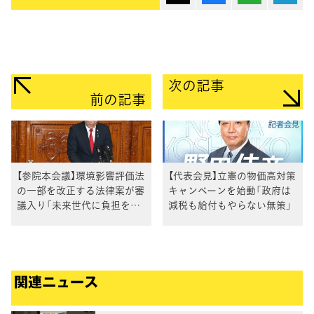
次の記事
前の記事
【参院本会議】環境影響評価法
【代表会見】立憲の物価高対策
の一部を改正する法律案が審
キャンペーンを始動「政府は
議入り「未来世代に負担を先
減税も給付もやらない無策」
送りしない環境政策を」川田
議員
関連ニュース