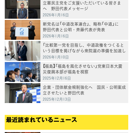
立憲民主党をご支援いただいている皆さま
へ 野田代表メッセージ
2026年1月16日
新党名は「中道改革連合」、略称「中道」に
野田代表と公明・斉藤代表が発表
2026年1月16日
「比較第一党を目指し、中道政権をつくると
いう目標を掲げながら衆院選の準備を加速し
たい」野田代表
2026年1月10日
【福島】「福島を風化させない」党東日本大震
災復興本部が福島を視察
2025年12月16日
企業・団体献金規制強化へ 国民・公明案成
立させたいと野田代表
2025年12月13日
最近読まれているニュース