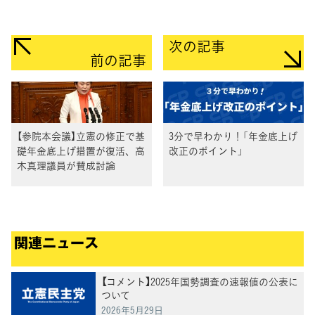
次の記事
前の記事
【参院本会議】立憲の修正で基
3分で早わかり！「年金底上げ
礎年金底上げ措置が復活、高
改正のポイント」
木真理議員が賛成討論
関連ニュース
【コメント】2025年国勢調査の速報値の公表に
ついて
2026年5月29日