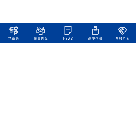
党役員
議員情報
NEWS
選挙情報
参加する
立憲民主党について
綱領
役員一覧
次の内閣
委員会委員一覧
議員・総支部長一覧
党本部所在地
都道府県連一覧
立憲民主党 活動計画・活動報告
ニュース
政策情報
基本政策
ビジョン２２
政策集
選挙政策
国会レポート
政調活動ニュース
提出法案
選挙情報