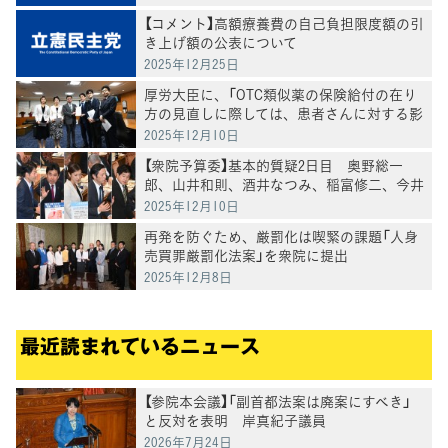
【コメント】高額療養費の自己負担限度額の引
き上げ額の公表について
2025年12月25日
厚労大臣に、「OTC類似薬の保険給付の在り
方の見直しに際しては、患者さんに対する影
響の検証を求める要請」を実施
2025年12月10日
【衆院予算委】基本的質疑2日目 奥野総一
郎、山井和則、酒井なつみ、稲富修二、今井
雅人各議員が質疑
2025年12月10日
再発を防ぐため、厳罰化は喫緊の課題「人身
売買罪厳罰化法案」を衆院に提出
2025年12月8日
最近読まれているニュース
【参院本会議】「副首都法案は廃案にすべき」
と反対を表明 岸真紀子議員
2026年7月24日