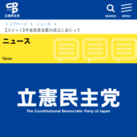
m
search
トップページ
ニュース
【コメント】年金改革法案の成立にあたって
ニュース
News