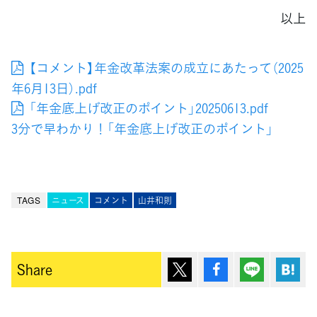
以上
【コメント】年金改革法案の成立にあたって（2025
年6月13日）.pdf
「年金底上げ改正のポイント」20250613.pdf
3分で早わかり！「年金底上げ改正のポイント」
TAGS
ニュース
コメント
山井和則
ポスト
シェア
Lineで送
は
Share