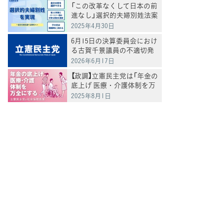
「この改革なくして日本の前
進なし」選択的夫婦別姓法案
を提出
2025年4月30日
6月15日の決算委員会におけ
る古賀千景議員の不適切発
言と処分について
2026年6月17日
【政調】立憲民主党は「年金の
底上げ 医療・介護体制を万
全にする」
2025年8月1日