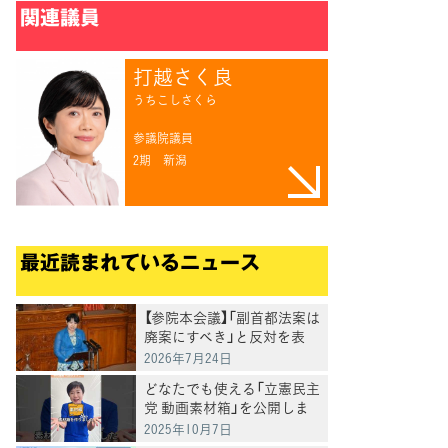
関連議員
打越さく良
うちこしさくら
参議院議員
2期
新潟
最近読まれているニュース
【参院本会議】「副首都法案は
廃案にすべき」と反対を表
明 岸真紀子議員
2026年7月24日
どなたでも使える「立憲民主
党 動画素材箱」を公開しま
した
2025年10月7日