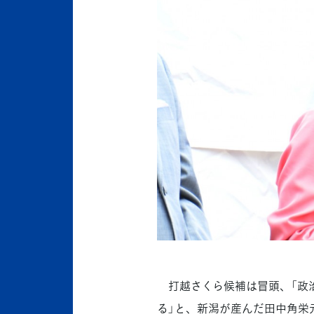
打越さくら候補は冒頭、「政
る」と、新潟が産んだ田中角栄