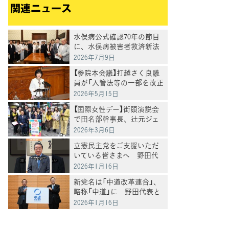
関連ニュース
水俣病公式確認70年の節目
に、水俣病被害者救済新法
案提出
2026年7月9日
【参院本会議】打越さく良議
員が「入管法等の一部を改正
する法律案」について追及
2026年5月15日
【国際女性デー】街頭演説会
で田名部幹事長、辻元ジェ
ンダー本部長らが訴え
2026年3月6日
立憲民主党をご支援いただ
いている皆さまへ 野田代
表メッセージ
2026年1月16日
新党名は「中道改革連合」、
略称「中道」に 野田代表と
公明・斉藤代表が発表
2026年1月16日