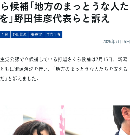
くら候補「地方のまっとうな人た
を」野田佳彦代表らと訴え
さく良
野田佳彦
梅谷守
竹内千春
2025年7月15日
党公認で立候補している打越さくら候補は7月15日、新潟
ともに街頭演説を行い、「地方のまっとうな人たちを支える
だ」と訴えました。