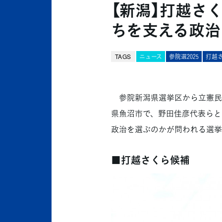
【新潟】打越さ
ちを支える政治
TAGS
ニュース
参院選2025
打越
参院新潟県選挙区から立憲民主
県魚沼市で、野田佳彦代表らと
政治を選ぶのかが問われる選挙
■打越さくら候補