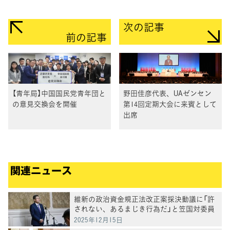
次の記事
前の記事
【青年局】中国国民党青年団と
野田佳彦代表、UAゼンセン
の意見交換会を開催
第14回定期大会に来賓として
出席
関連ニュース
維新の政治資金規正法改正案採決動議に「許
されない、あるまじき行為だ」と笠国対委員
長
2025年12月15日