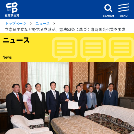
m
search
トップページ
ニュース
立憲民主党など野党９党派が、憲法53条に基づく臨時国会召集を要求
ニュース
News