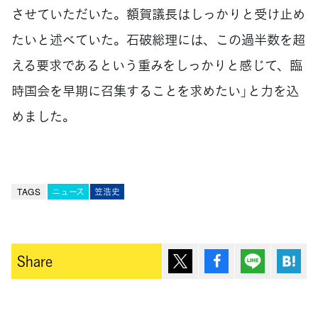
させていただいた。額賀議長はしっかりと受け止め
たいと述べていた。石破総理には、この過半数を超
える要求であるという重みをしっかりと感じて、臨
時国会を早期に召集することを求めたい」と力を込
めました。
TAGS
ニュース
笠浩史
ポスト
シェア
Lineで送
は
Share