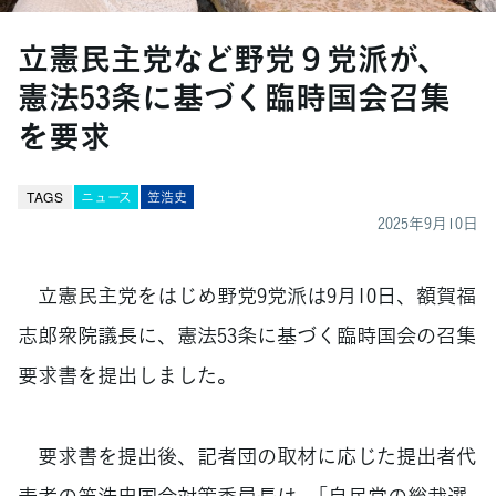
立憲民主党など野党９党派が、
憲法53条に基づく臨時国会召集
を要求
TAGS
ニュース
笠浩史
2025年9月10日
立憲民主党をはじめ野党9党派は9月10日、額賀福
志郎衆院議長に、憲法53条に基づく臨時国会の召集
要求書を提出しました。
要求書を提出後、記者団の取材に応じた提出者代
表者の笠浩史国会対策委員長は、「自民党の総裁選