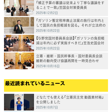
「補正予算の審議は従来より丁寧な議論をす
ることで一致」笠国会対策委員長
2025年12月2日
「ガソリン暫定税率廃止法案の施行は年内と
して国民の負担軽減を図る。それが立法府の
意思」笠国対委員長があらためて表明
2025年10月22日
【与野党国対委員長会談】「ガソリンの負担軽
減は年内に必ず実施すべきだ」笠浩史国会対
策委員長
2025年10月22日
立憲・維新・国民幹事長・国対委員長会談
維新の動向受け協議再開を一時見合わせ
2025年10月16日
最近読まれているニュース
どなたでも使える「立憲民主党 動画素材箱」
を公開しました
2025年10月7日