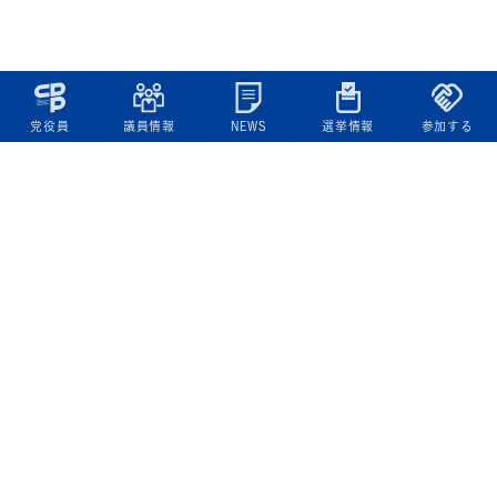
党役員
議員情報
NEWS
選挙情報
参加する
立憲民主党について
綱領
役員一覧
次の内閣
委員会委員一覧
議員・総支部長一覧
党本部所在地
都道府県連一覧
立憲民主党 活動計画・活動報告
ニュース
政策情報
基本政策
ビジョン２２
政策集
選挙政策
国会レポート
政調活動ニュース
提出法案
選挙情報