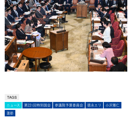
TAGS
ニュース
第221回特別国会
参議院予算委員会
徳永エリ
小沢雅仁
蓮舫