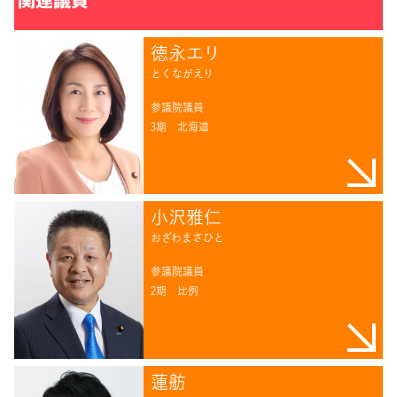
徳永エリ
とくながえり
参議院議員
3期
北海道
小沢雅仁
おざわまさひと
参議院議員
2期
比例
蓮舫