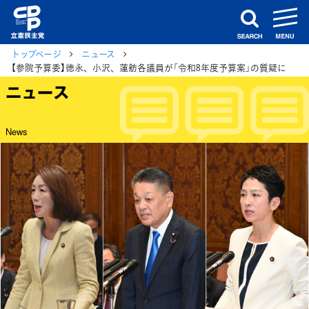
m
search
トップページ
ニュース
【参院予算委】徳永、小沢、蓮舫各議員が「令和8年度予算案」の質疑に
ニュース
News