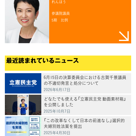
れんほう
参議院議員
5期
比例
最近読まれているニュース
6月15日の決算委員会における古賀千景議員
の不適切発言と処分について
2026年6月17日
どなたでも使える「立憲民主党 動画素材箱」
を公開しました
2025年10月7日
「この改革なくして日本の前進なし」選択的
夫婦別姓法案を提出
2025年4月30日