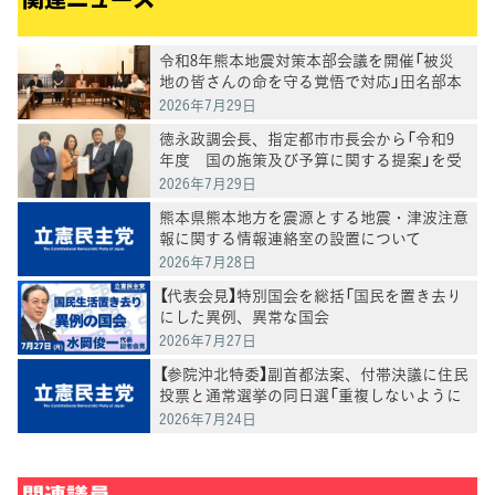
令和8年熊本地震対策本部会議を開催「被災
地の皆さんの命を守る覚悟で対応」田名部本
部長
2026年7月29日
徳永政調会長、指定都市市長会から「令和9
年度 国の施策及び予算に関する提案」を受
け、意見交換
2026年7月29日
熊本県熊本地方を震源とする地震・津波注意
報に関する情報連絡室の設置について
2026年7月28日
【代表会見】特別国会を総括「国民を置き去り
にした異例、異常な国会
2026年7月27日
【参院沖北特委】副首都法案、付帯決議に住民
投票と通常選挙の同日選「重複しないように
調整する」盛り込む
2026年7月24日
関連議員