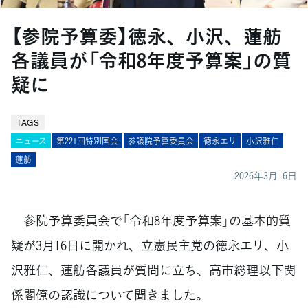
【参院予算委】徳永、小沢、蓮舫
各議員が「令和8年度予算案」の質
疑に
TAGS
ニュース
第221回特別国会
参議院予算委員会
徳永エリ
小沢雅仁
蓮舫
2026年3月16日
参院予算委員会で「令和8年度予算案」の基本的質
疑が3月16日に開かれ、立憲民主党の徳永エリ、小
沢雅仁、蓮舫各議員が質問に立ち、高市総理以下関
係閣僚の認識について聞きました。