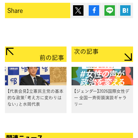
ポスト
シェア
Lineで送
は
Share
次の記事
前の記事
【代表会見】立憲民主党の基本
【ジェンダー】2026国際女性デ
的な政策「考え方に変わりは
ー 全国一斉街頭演説ギャラ
ない」と水岡代表
リー
関連ニュース