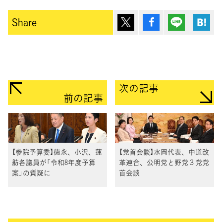
ポスト
シェア
Lineで送
は
Share
次の記事
前の記事
【参院予算委】徳永、小沢、蓮
【党首会談】水岡代表、中道改
舫各議員が「令和8年度予算
革連合、公明党と野党３党党
案」の質疑に
首会談