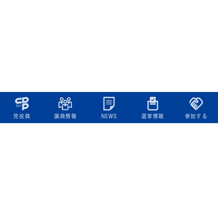
党役員
議員情報
NEWS
選挙情報
参加する
立憲民主党について
綱領
役員一覧
次の内閣
委員会委員一覧
議員・総支部長一覧
党本部所在地
都道府県連一覧
立憲民主党 活動計画・活動報告
ニュース