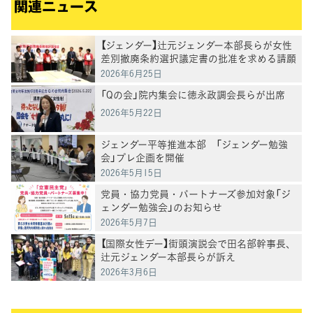
関連ニュース
【ジェンダー】辻元ジェンダー本部長らが女性
差別撤廃条約選択議定書の批准を求める請願
を受ける
2026年6月25日
「Qの会」院内集会に徳永政調会長らが出席
2026年5月22日
ジェンダー平等推進本部 「ジェンダー勉強
会」プレ企画を開催
2026年5月15日
党員・協力党員・パートナーズ参加対象「ジ
ェンダー勉強会」のお知らせ
2026年5月7日
【国際女性デー】街頭演説会で田名部幹事長、
辻元ジェンダー本部長らが訴え
2026年3月6日