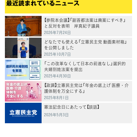
最近読まれているニュース
【参院本会議】「副首都法案は廃案にすべき」
と反対を表明 岸真紀子議員
2026年7月24日
どなたでも使える「立憲民主党 動画素材箱」
を公開しました
2025年10月7日
「この改革なくして日本の前進なし」選択的
夫婦別姓法案を提出
2025年4月30日
【政調】立憲民主党は「年金の底上げ 医療・介
護体制を万全にする」
2025年8月1日
憲法記念日にあたって【談話】
2026年5月3日