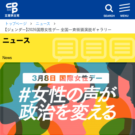
m
search
トップページ
ニュース
【ジェンダー】2026国際女性デー 全国一斉街頭演説ギャラリー
ニュース
News