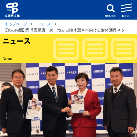
m
search
トップページ
ニュース
【次の内閣】第15回閣議 統一地方自治体選挙へ向け自治体議員ネットワークがまとめた共通政策「ボトムアップビジョン2023」手交
ニュース
News