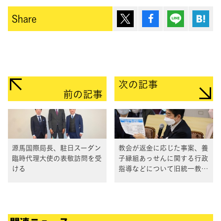
ポスト
シェア
Lineで送
は
Share
次の記事
前の記事
源馬国際局長、駐日スーダン
教会が返金に応じた事案、養
臨時代理大使の表敬訪問を受
子縁組あっせんに関する行政
ける
指導などについて旧統一教会
国対ヒアリングを開催