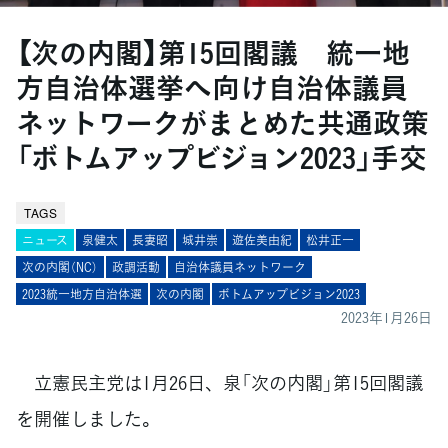
【次の内閣】第15回閣議 統一地
方自治体選挙へ向け自治体議員
ネットワークがまとめた共通政策
「ボトムアップビジョン2023」手交
TAGS
ニュース
泉健太
長妻昭
城井崇
遊佐美由紀
松井正一
次の内閣（NC）
政調活動
自治体議員ネットワーク
2023統一地方自治体選
次の内閣
ボトムアップビジョン2023
2023年1月26日
立憲民主党は1月26日、泉「次の内閣」第15回閣議
を開催しました。