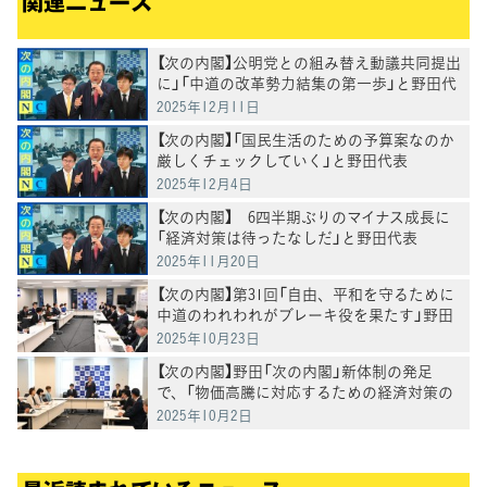
関連ニュース
【次の内閣】公明党との組み替え動議共同提出
に」「中道の改革勢力結集の第一歩」と野田代
表
2025年12月11日
【次の内閣】「国民生活のための予算案なのか
厳しくチェックしていく」と野田代表
2025年12月4日
【次の内閣】 6四半期ぶりのマイナス成長に
「経済対策は待ったなしだ」と野田代表
2025年11月20日
【次の内閣】第31回「自由、平和を守るために
中道のわれわれがブレーキ役を果たす」野田
代表
2025年10月23日
【次の内閣】野田「次の内閣」新体制の発足
で、「物価高騰に対応するための経済対策の
取りまとめを各大臣に要請」野田代表
2025年10月2日