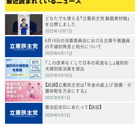
最近読まれているニュース
どなたでも使える「立憲民主党 動画素材箱」
を公開しました
2025年10月7日
6月15日の決算委員会における古賀千景議員
の不適切発言と処分について
2026年6月17日
「この改革なくして日本の前進なし」選択的
夫婦別姓法案を提出
2025年4月30日
【政調】立憲民主党は「年金の底上げ 医療・介
護体制を万全にする」
2025年8月1日
憲法記念日にあたって【談話】
2026年5月3日