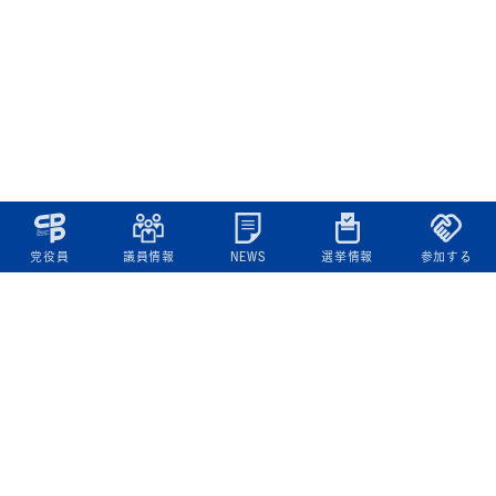
党役員
議員情報
NEWS
選挙情報
参加する
立憲民主党について
綱領
役員一覧
次の内閣
委員会委員一覧
議員・総支部長一覧
党本部所在地
都道府県連一覧
立憲民主党 活動計画・活動報告
ニュース
政策情報