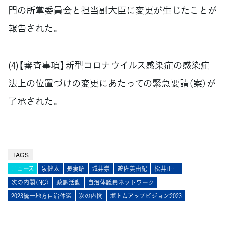
門の所掌委員会と担当副大臣に変更が生じたことが
報告された。
(4)【審査事項】新型コロナウイルス感染症の感染症
法上の位置づけの変更にあたっての緊急要請（案）が
了承された。
TAGS
ニュース
泉健太
長妻昭
城井崇
遊佐美由紀
松井正一
次の内閣（NC）
政調活動
自治体議員ネットワーク
2023統一地方自治体選
次の内閣
ボトムアップビジョン2023