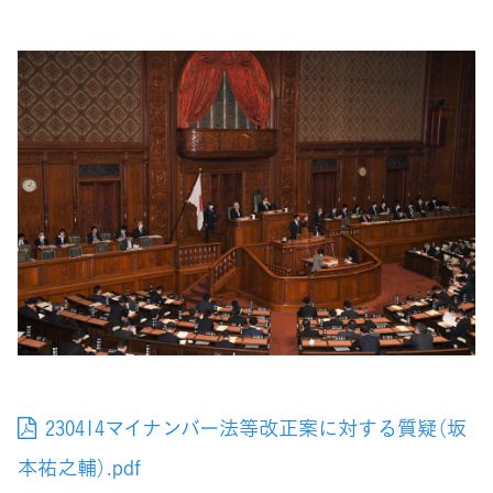
230414マイナンバー法等改正案に対する質疑（坂
本祐之輔）.pdf