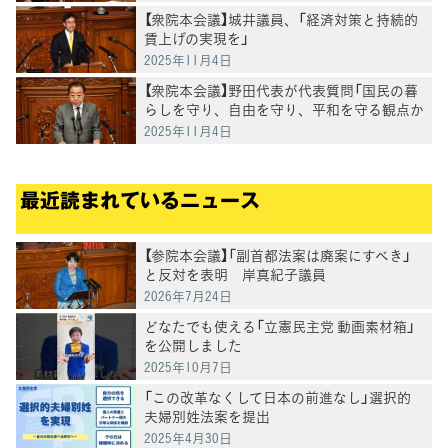
【衆院本会議】城井議員、「経済対策と持続的
賃上げの実現を」
2025年11月4日
【衆院本会議】野田代表が代表質問「国民の暮
らしを守り、自由を守り、平和を守る観点か
らブレーキ役果たす」
2025年11月4日
最近読まれているニュース
【参院本会議】「副首都法案は廃案にすべき」
と反対を表明 岸真紀子議員
2026年7月24日
どなたでも使える「立憲民主党 動画素材箱」
を公開しました
2025年10月7日
「この改革なくして日本の前進なし」選択的
夫婦別姓法案を提出
2025年4月30日