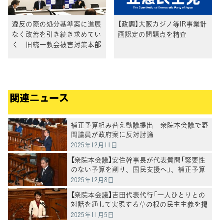
違反の際の処分基準案に進展
【政調】大阪カジノ等IR事業計
なく改善を引き続き求めてい
画認定の問題点を精査
く 旧統一教会被害対策本部
関連ニュース
補正予算組み替え動議提出 衆院本会議で野
間議員が政府案に反対討論
2025年12月11日
【衆院本会議】安住幹事長が代表質問「緊要性
のない予算を削り、国民支援へ」、補正予算
案の"無駄"と"政治改革"を厳しく追及
2025年12月8日
【衆院本会議】吉田代表代行「一人ひとりとの
対話を通して実現する草の根の民主主義を掲
げ、信頼の政治を取り戻す」
2025年11月5日