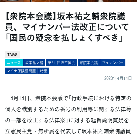
【衆院本会議】坂本祐之輔衆院議
員、マイナンバー法改正について
「国民の疑念を払しょくすべき」
TAGS
ニュース
坂本祐之輔
第211回通常国会
衆院本会議
マイナンバー
マイナ保険証問題
特集
2023年4月14日
4月14日、衆院本会議で「行政手続における特定の
個人を識別するための番号の利用等に関する法律等
の一部を改正する法律案」に対する趣旨説明質疑を
立憲民主党・無所属を代表して坂本祐之輔衆院議員