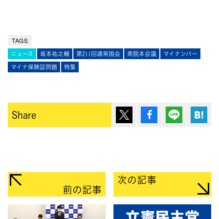
TAGS
ニュース
坂本祐之輔
第211回通常国会
衆院本会議
マイナンバー
マイナ保険証問題
特集
ポスト
シェア
Lineで送
は
Share
次の記事
前の記事