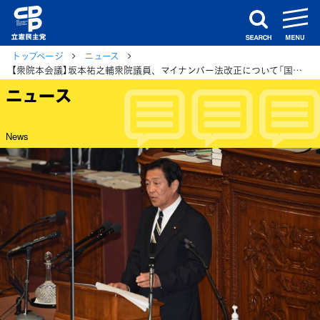
m
search
トップページ
ニュース
【衆院本会議】坂本祐之輔衆院議員、マイナンバー法改正について「国民の疑念を払しょくすべき」
ニュース
News