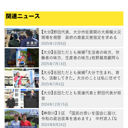
関連ニュース
【大分】野田代表、大分市佐賀関の大規模火災
現場を視察 政府の激甚災害指定を求める
2025年12月6日
【大分】吉田ただとも候補「生活者の味方、労
働者の味方、生産者の味方」枝野最高顧問ら
と訴え
2025年7月14日
【大分】吉田ただとも候補「大分で生まれ、育
ち、活動してきた。大分のことは私に任せて
ほしい」野田代表と訴え
2025年7月4日
【大分】吉田ただとも県連代表と野田代表が街
宣
2024年12月15日
【神奈川】３区 「国民の思いを国会に届け、
令和の政治改革を進めます」 中村武人（な
かむら・たけと）総支部長
2024年8月24日