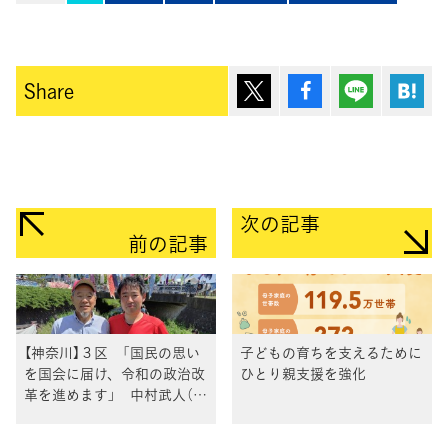
ポスト
シェア
Lineで送
は
Share
次の記事
前の記事
【神奈川】３区 「国民の思い
子どもの育ちを支えるために
を国会に届け、令和の政治改
ひとり親支援を強化
革を進めます」 中村武人（な
かむら・たけと）総支部長