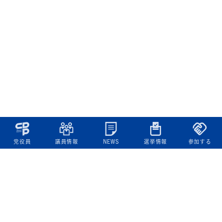
党役員
議員情報
NEWS
選挙情報
参加する
立憲民主党について
綱領
役員一覧
次の内閣
委員会委員一覧
議員・総支部長一覧
党本部所在地
都道府県連一覧
立憲民主党 活動計画・活動報告