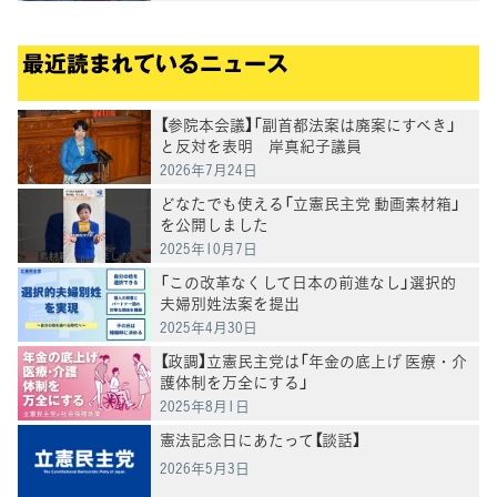
最近読まれているニュース
【参院本会議】「副首都法案は廃案にすべき」
と反対を表明 岸真紀子議員
2026年7月24日
どなたでも使える「立憲民主党 動画素材箱」
を公開しました
2025年10月7日
「この改革なくして日本の前進なし」選択的
夫婦別姓法案を提出
2025年4月30日
【政調】立憲民主党は「年金の底上げ 医療・介
護体制を万全にする」
2025年8月1日
憲法記念日にあたって【談話】
2026年5月3日