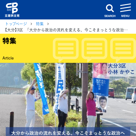
m
search
トップページ
特集
【大分】3区 「大分から政治の流れを変える、今こそまっとうな政治へ」 小林かやこ総支部長
特集
Article