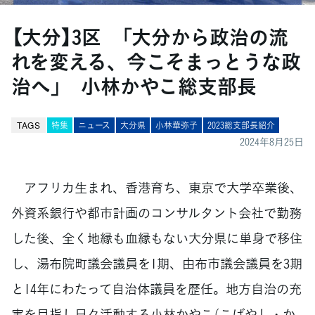
【大分】3区 「大分から政治の流
れを変える、今こそまっとうな政
治へ」 小林かやこ総支部長
TAGS
特集
ニュース
大分県
小林華弥子
2023総支部長紹介
2024年8月25日
アフリカ生まれ、香港育ち、東京で大学卒業後、
外資系銀行や都市計画のコンサルタント会社で勤務
した後、全く地縁も血縁もない大分県に単身で移住
し、湯布院町議会議員を1期、由布市議会議員を3期
と14年にわたって自治体議員を歴任。地方自治の充
実を目指し日々活動する小林かやこ（こばやし・か