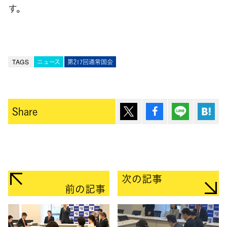
す。
TAGS
ニュース
第217回通常国会
ポスト
シェア
Lineで送
は
Share
次の記事
前の記事