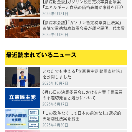
【参院財金委】ガソリン税暫定税率廃止法案
「エネルギーと食品の価格高騰が家計を圧迫
している」熊谷議員
2025年6月21日
【参院本会議】「ガソリン暫定税率廃止法案」
参院で重徳和彦政調会長が趣旨説明、代表質
問を柴愼一参院議員
2025年6月20日
最近読まれているニュース
どなたでも使える「立憲民主党 動画素材箱」
を公開しました
2025年10月7日
6月15日の決算委員会における古賀千景議員
の不適切発言と処分について
2026年6月17日
「この改革なくして日本の前進なし」選択的
夫婦別姓法案を提出
2025年4月30日