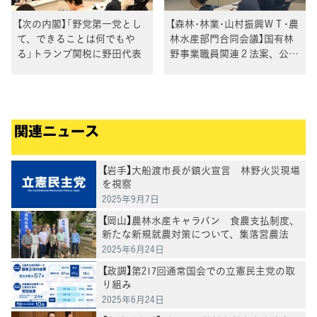
【次の内閣】「野党第一党とし
【森林･林業･山村振興ＷＴ･農
て、できることは何でもや
林水産部門合同会議】国有林
る」トランプ関税に野田代表
野事業職員関連２法案、公的
新品種育成促進法案、ローカ
ルフード法案、食料供給困難
事態対策法改正案
関連ニュース
【岩手】大船渡市長が鎮火宣言 林野火災現場
を視察
2025年9月7日
【岡山】農林水産キャラバン 食農支払制度、
新たな新規就農対策について、集落営農法
人、農業団体等に説明
2025年6月24日
【政調】第217回通常国会での立憲民主党の取
り組み
2025年6月24日