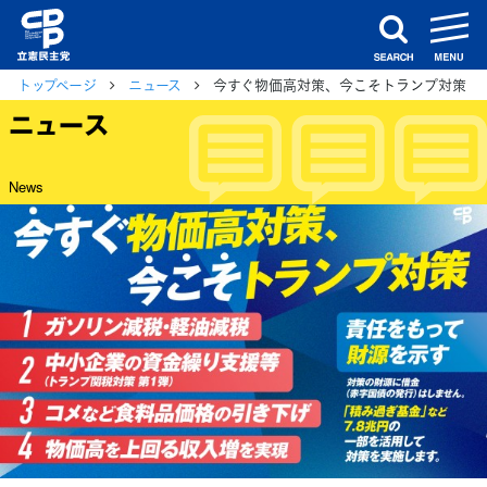
m
search
トップページ
ニュース
今すぐ物価高対策、今こそトランプ対策
ニュース
News