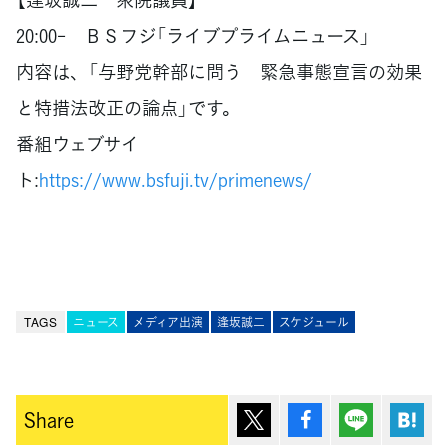
20:00- ＢＳフジ「ライブプライムニュース」
内容は、「与野党幹部に問う 緊急事態宣言の効果
と特措法改正の論点」です。
番組ウェブサイ
ト:
https://www.bsfuji.tv/primenews/
TAGS
ニュース
メディア出演
逢坂誠二
スケジュール
ポスト
シェア
Lineで送
は
Share