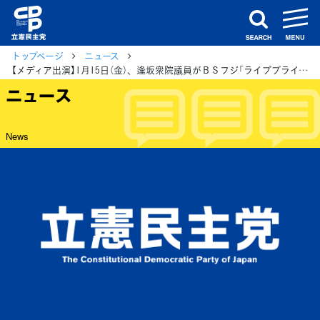
m
search
トップページ
ニュース
【メディア出演】1月15日（金）、逢坂衆院議員がＢＳフジ「ライブプライムニュース」 に生出演
ニュース
News