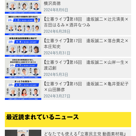
横沢高徳
2024年8月6日
【立憲ライブ】第18回 逢坂誠二×辻元清美×
吉田はるみ×酒井なつみ
2024年6月28日
【立憲ライブ】第17回 逢坂誠二×落合貴之×
本庄知史
2024年5月31日
【立憲ライブ】第16回 逢坂誠二×山岸一生×
渡辺創
2024年5月3日
【立憲ライブ】第15回 逢坂誠二×亀井亜紀子
×山田勝彦
2024年3月27日
最近読まれているニュース
どなたでも使える「立憲民主党 動画素材箱」