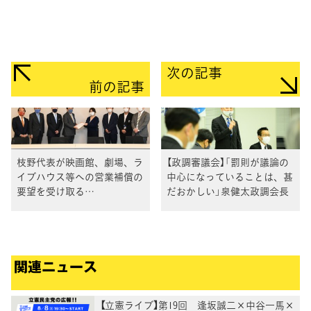
次の記事
前の記事
枝野代表が映画館、劇場、ラ
【政調審議会】「罰則が議論の
イブハウス等への営業補償の
中心になっていることは、甚
要望を受け取る
だおかしい」泉健太政調会長
#WeNeedCulture
関連ニュース
【立憲ライブ】第19回 逢坂誠二×中谷一馬×