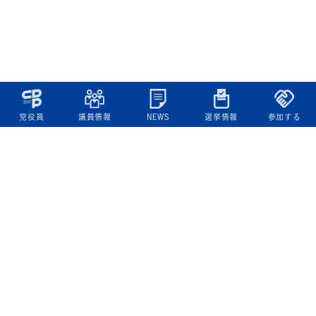
党役員
議員情報
NEWS
選挙情報
参加する
立憲民主党について
綱領
役員一覧
次の内閣
委員会委員一覧
議員・総支部長一覧
党本部所在地
都道府県連一覧
立憲民主党 活動計画・活動報告
ニュース
政策情報
基本政策
ビジョン２２
政策集
選挙政策
国会レポート
政調活動ニュース
提出法案