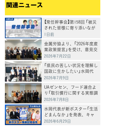
関連ニュース
【常任幹事会】第158回 「被災
された皆様に寄り添いなが
ら命を守る支援と生活再建
1日前
に向けた取り組みに全力を
金属労協より、「2026年度産
尽くしていく」田名部幹事長
業政策提言」を受け、意見交
換
2026年7月22日
「県民の苦しい状況を理解し
国政に生かしたい」水岡代
表、沖縄県から予算・税制
2026年7月9日
要望受ける
UAゼンセン、フード連合よ
り「取引慣行に関する実態調
査を踏まえた要請」を受け、
2026年7月8日
意見交換
水岡代表が新ポスター「生活
どまんなか 」を発表、キャ
ンペーンもスタートへ
2026年6月29日