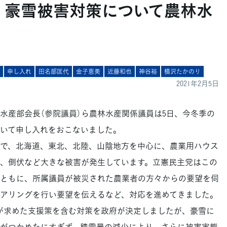
】 豪雪被害対策について農林水
申し入れ
田名部匡代
金子恵美
近藤和也
神谷裕
横沢たかのり
2021年2月5日
産部会長（参院議員）ら農林水産関係議員は5日、今冬季の
いて申し入れをおこないました。
で、北海道、東北、北陸、山陰地方を中心に、農業用ハウス
、倒伏など大きな被害が発生しています。立憲民主党はこの
ともに、所属議員が被災された農業者の方々からの要望を伺
アリングを行い要望を伝えるなど、対応を進めてきました。
が求めた支援策を含む対策を政府が決定しましたが、豪雪に
がつかめたにすぎず、積雪量の減少により、さらに被害実態