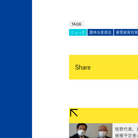
TAGS
ニュース
農林水産部会
豪雪被害対策
Share
枝野代表、
候補予定者