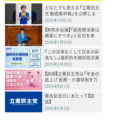
どなたでも使える「立憲民主
党 動画素材箱」を公開しま
した
2025年10月7日
【参院本会議】「副首都法案は
廃案にすべき」と反対を表
明 岸真紀子議員
2026年7月24日
「この改革なくして日本の前
進なし」選択的夫婦別姓法案
を提出
2025年4月30日
【政調】立憲民主党は「年金の
底上げ 医療・介護体制を万
全にする」
2025年8月1日
憲法記念日にあたって【談
話】
2026年5月3日