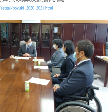
i/setgai/ooyuki_2020-2021.html