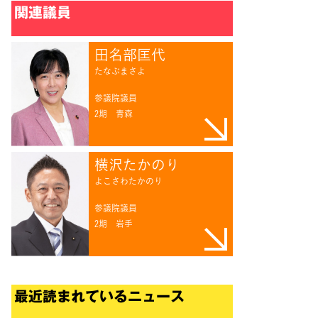
関連議員
田名部匡代
たなぶまさよ
参議院議員
2期
青森
横沢たかのり
よこさわたかのり
参議院議員
2期
岩手
最近読まれているニュース