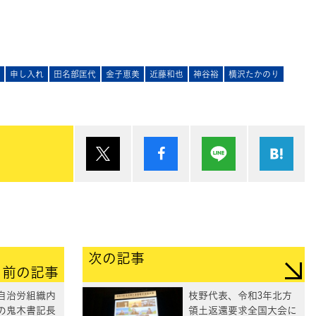
申し入れ
田名部匡代
金子恵美
近藤和也
神谷裕
横沢たかのり
ポスト
シェア
Lineで送る
は
次の記事
前の記事
自治労組織内
枝野代表、令和3年北方
の鬼木書記長
領土返還要求全国大会に