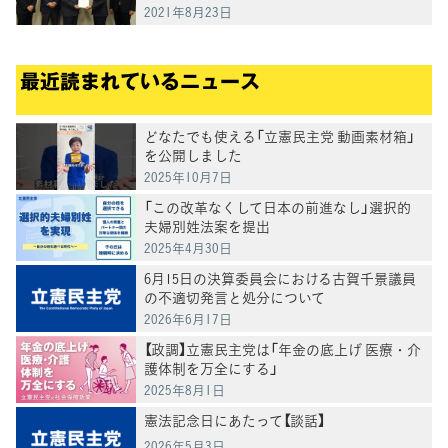
け、意見交換
2021年8月23日
最近読まれているニュース
どなたでも使える「立憲民主党 動画素材箱」
を公開しました
2025年10月7日
「この改革なくして日本の前進なし」選択的
夫婦別姓法案を提出
2025年4月30日
6月15日の決算委員会における古賀千景議員
の不適切発言と処分について
2026年6月17日
【政調】立憲民主党は「年金の底上げ 医療・介
護体制を万全にする」
2025年8月1日
憲法記念日にあたって【談話】
2026年5月3日