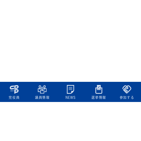
党役員
議員情報
NEWS
選挙情報
参加する
立憲民主党について
綱領
役員一覧
次の内閣
委員会委員一覧
議員・総支部長一覧
党本部所在地
都道府県連一覧