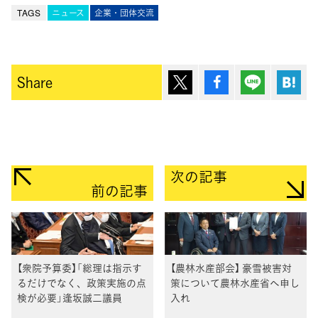
TAGS
ニュース
企業・団体交流
ポスト
シェア
Lineで送
は
Share
次の記事
前の記事
【衆院予算委】「総理は指示す
【農林水産部会】 豪雪被害対
るだけでなく、政策実施の点
策について農林水産省へ申し
検が必要」逢坂誠二議員
入れ