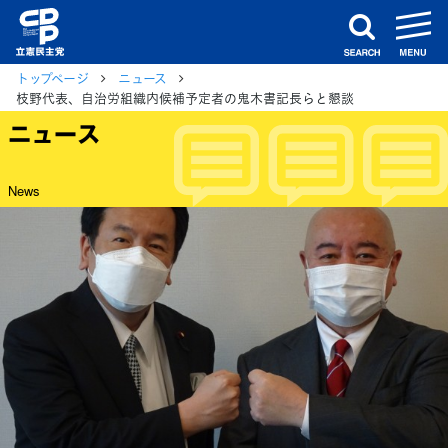
m
search
トップページ
ニュース
枝野代表、自治労組織内候補予定者の鬼木書記長らと懇談
ニュース
News