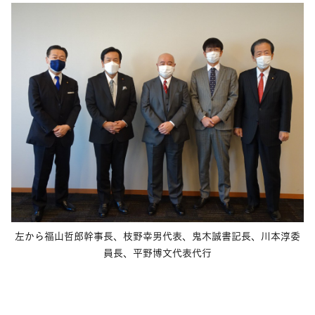
左から福山哲郎幹事長、枝野幸男代表、鬼木誠書記長、川本淳委
員長、平野博文代表代行