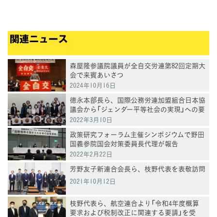
関連ニュース
森屋隆参議院議員が全自交労連第82回定期大
会で来賓あいさつ
2024年10月16日
徳永本部長ら、国際公務労連加盟組合日本協
議会から「ジェンダー平等社会の実現」への要
請受ける
2022年3月10日
政策研究フォーラム主催シンポジウムで野田
国義参院国会対策委員長代理が報告
2022年2月22日
芳野友子新連合会長ら、枝野代表を表敬訪問
2021年10月12日
枝野代表ら、航空連合より「令和4年度概算
要求および税制改正に関連する要請」を受