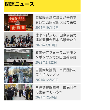
関連ニュース
森屋隆参議院議員が全自交
労連第82回定期大会で来賓
あいさつ
2024年10月16日
徳永本部長ら、国際公務労
連加盟組合日本協議会から
「ジェンダー平等社会の実
2022年3月10日
現」への要請受ける
政策研究フォーラム主催シ
ンポジウムで野田国義参院
国会対策委員長代理が報告
2022年2月22日
吉田衆院議員、市民団体の
集会であいさつ
2021年12月20日
白眞勲参院議員、市民団体
の集会であいさつ
2021年12月6日