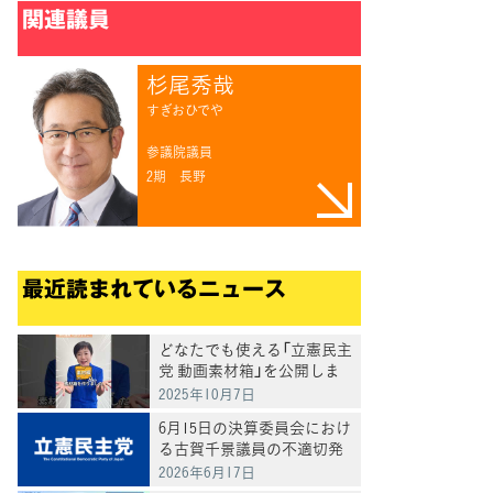
関連議員
杉尾秀哉
すぎおひでや
参議院議員
2期
長野
最近読まれているニュース
てブ
どなたでも使える「立憲民主
党 動画素材箱」を公開しま
した
2025年10月7日
6月15日の決算委員会におけ
る古賀千景議員の不適切発
言と処分について
2026年6月17日