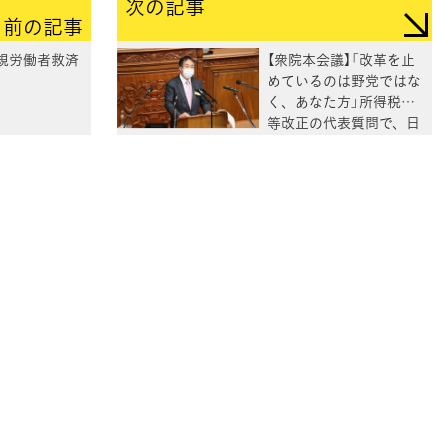
次の記事
前の記事
規労働者救済
【衆院本会議】「改革を止
めているのは野党ではな
く、あなた方」所得税法
等改正の代表質問で、日
吉雄太議員