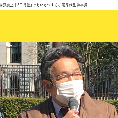
謀罪廃止！6日行動」であいさつする杉尾秀哉副幹事長