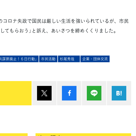
のコロナ失政で国民は厳しい生活を強いられているが、市民
してもらおう」と訴え、あいさつを締めくくりました。
共謀罪廃止！６日行動」
市民活動
杉尾秀哉
企業・団体交流
ポスト
シェア
Lineで送る
は