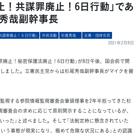
止！共謀罪廃止！6日行動」であ
秀哉副幹事長
共謀罪廃止！６日行動」
市民活動
杉尾秀哉
企業・団体交流
2021年2月8日
廃止！秘密保護法廃止！6日行動」が8日午後、国会前で開
しました。立憲民主党からは杉尾秀哉副幹事長がマイクを握
監視する参院情報監視審査会筆頭理事を2年半担ってきた杉
視審査会の求めに応じて原則開示することになっているが、
いった」と述べました。そして「法制定時に懸念されていた
という事態が現実になり、極めて危険な状況にある」との認識