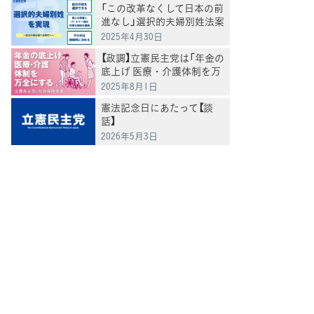
「この改革なくして日本の前
進なし」選択的夫婦別姓法案
を提出
2025年4月30日
【政調】立憲民主党は「年金の
底上げ 医療・介護体制を万
全にする」
2025年8月1日
憲法記念日にあたって【談
話】
2026年5月3日