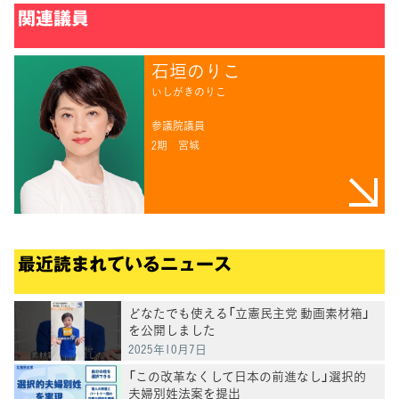
関連議員
石垣のりこ
いしがきのりこ
参議院議員
2期
宮城
最近読まれているニュース
どなたでも使える「立憲民主党 動画素材箱」
を公開しました
2025年10月7日
「この改革なくして日本の前進なし」選択的
夫婦別姓法案を提出