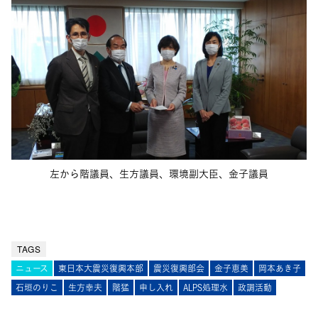
左から階議員、生方議員、環境副大臣、金子議員
TAGS
ニュース
東日本大震災復興本部
震災復興部会
金子恵美
岡本あき子
石垣のりこ
生方幸夫
階猛
申し入れ
ALPS処理水
政調活動