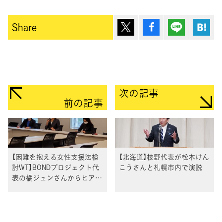
ポスト
シェア
Lineで送
は
Share
次の記事
前の記事
【困難を抱える女性支援法検
【北海道】枝野代表が松木けん
討WT】BONDプロジェクト代
こうさんと札幌市内で演説
表の橘ジュンさんからヒアリ
ング