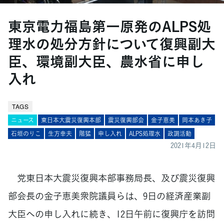
東京電力福島第一原発のALPS処
理水の処分方針について復興副大
臣、環境副大臣、農水省に申し
入れ
TAGS
ニュース
東日本大震災復興本部
震災復興部会
金子恵美
岡本あき子
石垣のりこ
生方幸夫
階猛
申し入れ
ALPS処理水
政調活動
2021年4月12日
党東日本大震災復興本部事務局長、及び震災復興
部会長の金子恵美衆院議員らは、9日の経済産業副
大臣への申し入れに続き、12日午前に復興庁を訪問