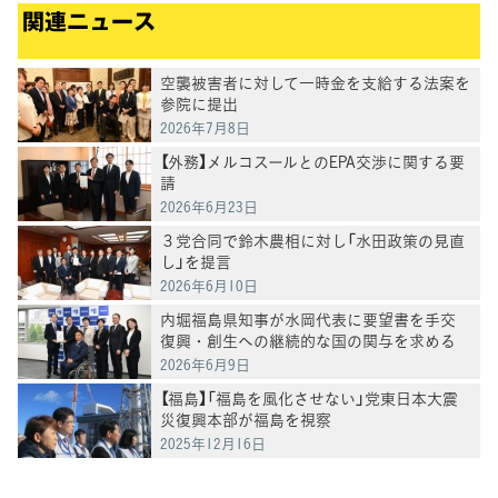
関連ニュース
空襲被害者に対して一時金を支給する法案を
参院に提出
2026年7月8日
【外務】メルコスールとのEPA交渉に関する要
請
2026年6月23日
３党合同で鈴木農相に対し「水田政策の見直
し」を提言
2026年6月10日
内堀福島県知事が水岡代表に要望書を手交
復興・創生への継続的な国の関与を求める
2026年6月9日
【福島】「福島を風化させない」党東日本大震
災復興本部が福島を視察
2025年12月16日