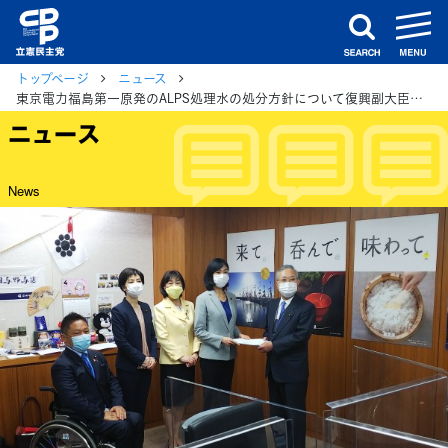
m
search
トップページ
ニュース
東京電力福島第一原発のALPS処理水の処分方針について復興副大臣、環境副大臣、農水省に申し入れ
ニュース
News