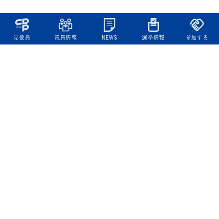
党役員
議員情報
NEWS
選挙情報
参加する
立憲民主党について
綱領
役員一覧
次の内閣
委員会委員一覧
議員・総支部長一覧
党本部所在地
都道府県連一覧
立憲民主党 活動計画・活動報告
ニュース
政策情報
基本政策
ビジョン２２
政策集
選挙政策
国会レポート
政調活動ニュース
提出法案
選挙情報
参院選2025選挙結果
衆院選2024選挙結果
参院選2022選挙結果
衆院選2021選挙結果