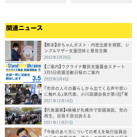
と神戸市で訴え
関連ニュース
【熊本】赤ちゃんポスト・内密出産を視察、シ
ングルマザー支援団体と意見交換
2022年3月28日
【ご案内】ウクライナ難民支援募金スタート
3月5日街頭活動日程のご案内
2022年3月4日
「市井の人々の暮らしから出てくる声や思い
に触れる」泉代表、小川政調会長が第1回「青
空対話集会」を開催
2021年12月14日
【代表選挙】4候補が札幌市で街頭演説、党の
再生、目指す政治訴える
2021年11月21日
「今後のあり方についての考えを執行役員会