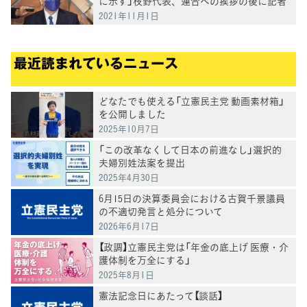
に示す」枝野代表、連合への挨拶の後に記者
団へ
2021年11月1日
最近読まれているニュース
どなたでも使える「立憲民主党 動画素材箱」
を公開しました
2025年10月7日
「この改革なくして日本の前進なし」選択的
夫婦別姓法案を提出
2025年4月30日
6月15日の決算委員会における古賀千景議員
の不適切発言と処分について
2026年6月17日
【政調】立憲民主党は「年金の底上げ 医療・介
護体制を万全にする」
2025年8月1日
憲法記念日にあたって【談話】