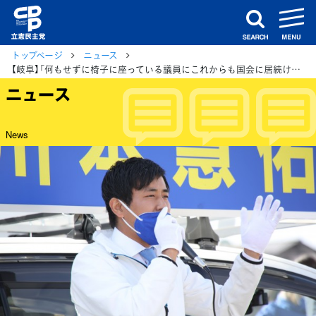
m
search
トップページ
ニュース
【岐阜】「何もせずに椅子に座っている議員にこれからも国会に居続けてもらうわけにはいかない」川本けいすけ（1区）
ニュース
News