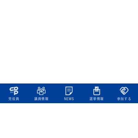
党役員
議員情報
NEWS
選挙情報
参加する
立憲民主党について
綱領
役員一覧
次の内閣
委員会委員一覧
議員・総支部長一覧
党本部所在地
都道府県連一覧