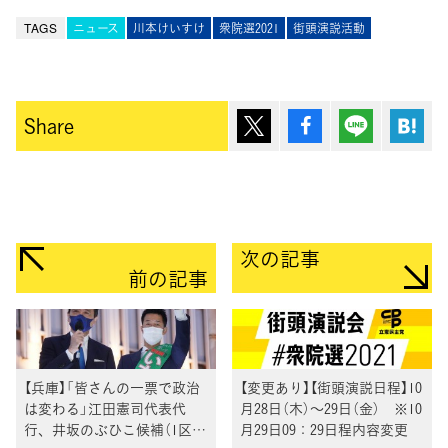
TAGS
ニュース
川本けいすけ
衆院選2021
街頭演説活動
ポスト
シェア
Lineで送
は
Share
次の記事
前の記事
【兵庫】「皆さんの一票で政治
【変更あり】【街頭演説日程】10
は変わる」江田憲司代表代
月28日（木）～29日（金） ※10
行、井坂のぶひこ候補（1区）
月29日09：29日程内容変更