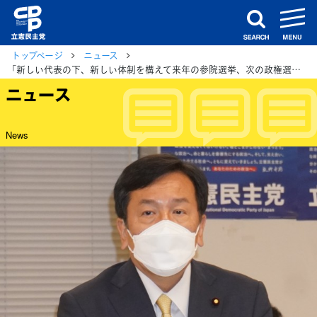
m
search
トップページ
ニュース
「新しい代表の下、新しい体制を構えて来年の参院選挙、次の政権選択選挙に向かっていかなければならない」執行役員会で枝野代表
ニュース
News