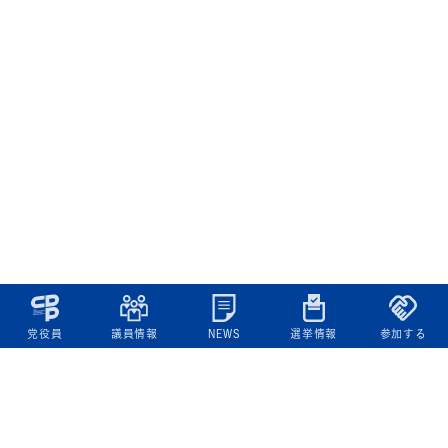
党役員
議員情報
NEWS
選挙情報
参加する
立憲民主党について
綱領
役員一覧
次の内閣
委員会委員一覧
議員・総支部長一覧