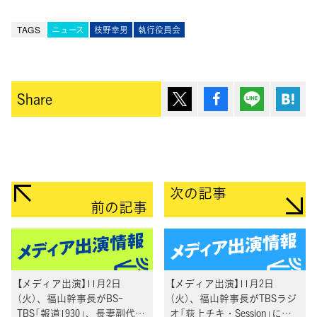
TAGS
ニュース
枝野幸男
執行役員会
ポスト
シェア
Lineで送
は
Share
次の記事
前の記事
【メディア出演】11月2日
【メディア出演】11月2日
（火）、福山幹事長がBS-
（火）、福山幹事長がTBSラジ
TBS「報道1930」、長妻副代表
オ「荻上チキ・Session」に電