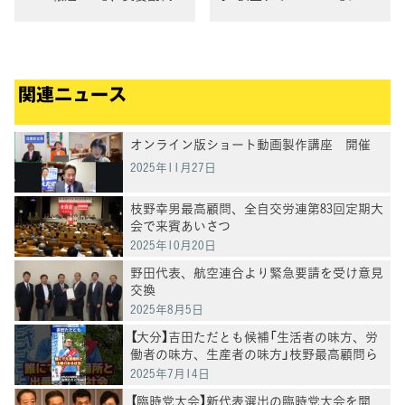
がBSフジ「BSフジLIVE プラ
話生出演
イムニュース」に生出演
関連ニュース
オンライン版ショート動画製作講座 開催
2025年11月27日
枝野幸男最高顧問、全自交労連第83回定期大
会で来賓あいさつ
2025年10月20日
野田代表、航空連合より緊急要請を受け意見
交換
2025年8月5日
【大分】吉田ただとも候補「生活者の味方、労
働者の味方、生産者の味方」枝野最高顧問ら
と訴え
2025年7月14日
【臨時党大会】新代表選出の臨時党大会を開