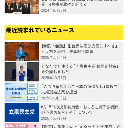
催 4候補が政権を訴える
2024年9月23日
最近読まれているニュース
【参院本会議】「副首都法案は廃案にすべき」
と反対を表明 岸真紀子議員
2026年7月24日
どなたでも使える「立憲民主党 動画素材箱」
を公開しました
2025年10月7日
「この改革なくして日本の前進なし」選択的
夫婦別姓法案を提出
2025年4月30日
6月15日の決算委員会における古賀千景議員
の不適切発言と処分について
2026年6月17日
【政調】立憲民主党は「年金の底上げ 医療・介