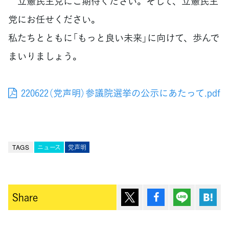
立憲民主党にご期待ください。そして、立憲民主
党にお任せください。
私たちとともに「もっと良い未来」に向けて、歩んで
まいりましょう。
220622（党声明）参議院選挙の公示にあたって.pdf
TAGS
ニュース
党声明
ポスト
シェア
Lineで送
は
Share