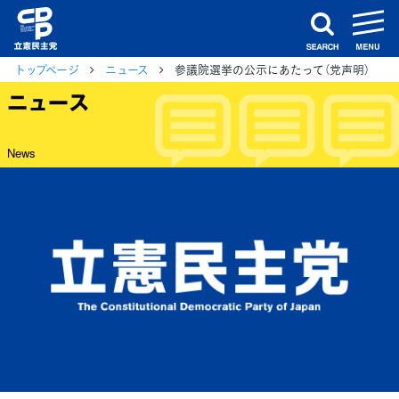
m
search
トップページ
ニュース
参議院選挙の公示にあたって（党声明）
ニュース
News