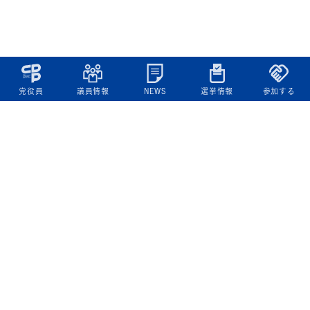
党役員
議員情報
NEWS
選挙情報
参加する
立憲民主党について
綱領
役員一覧
次の内閣
委員会委員一覧
議員・総支部長一覧
党本部所在地
都道府県連一覧
立憲民主党 活動計画・活動報告
ニュース
政策情報
基本政策
ビジョン２２
政策集
選挙政策
国会レポート
政調活動ニュース
提出法案
選挙情報