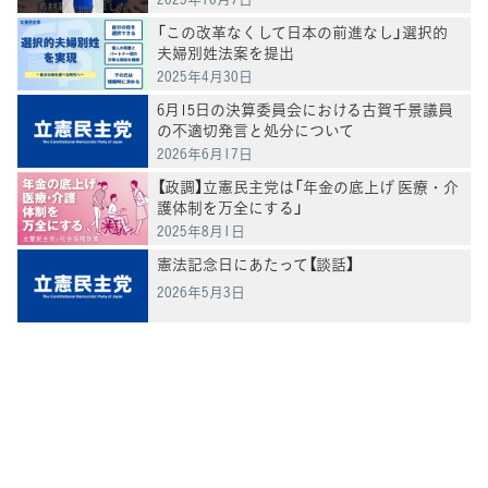
「この改革なくして日本の前進なし」選択的
夫婦別姓法案を提出
2025年4月30日
6月15日の決算委員会における古賀千景議員
の不適切発言と処分について
2026年6月17日
【政調】立憲民主党は「年金の底上げ 医療・介
護体制を万全にする」
2025年8月1日
憲法記念日にあたって【談話】
2026年5月3日