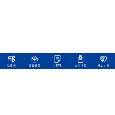
党役員
議員情報
NEWS
選挙情報
参加する
立憲民主党について
綱領
役員一覧
次の内閣
委員会委員一覧
議員・総支部長一覧
党本部所在地
都道府県連一覧
立憲民主党 活動計画・活動報告
ニュース