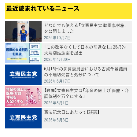
最近読まれているニュース
どなたでも使える「立憲民主党 動画素材箱」
を公開しました
2025年10月7日
「この改革なくして日本の前進なし」選択的
夫婦別姓法案を提出
2025年4月30日
6月15日の決算委員会における古賀千景議員
の不適切発言と処分について
2026年6月17日
【政調】立憲民主党は「年金の底上げ 医療・介
護体制を万全にする」
2025年8月1日
憲法記念日にあたって【談話】
2026年5月3日