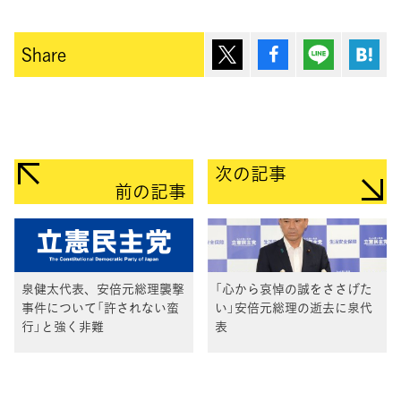
ポスト
シェア
Lineで送
は
Share
次の記事
前の記事
泉健太代表、安倍元総理襲撃
「心から哀悼の誠をささげた
事件について「許されない蛮
い」安倍元総理の逝去に泉代
行」と強く非難
表