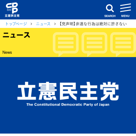
m
search
トップページ
ニュース
【党声明】非道な行為は絶対に許さない
ニュース
News