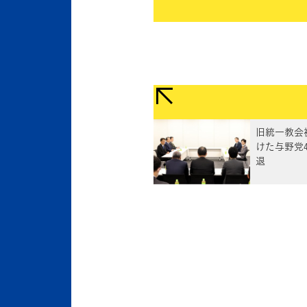
旧統一教会
けた与野党
退