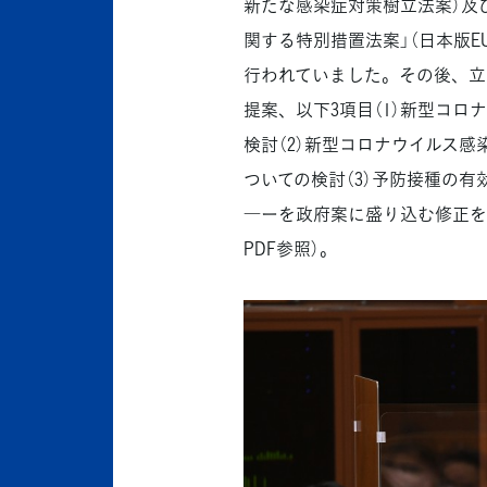
新たな感染症対策樹立法案）及
関する特別措置法案」（日本版E
行われていました。その後、立
提案、以下3項目（1）新型コ
検討（2）新型コロナウイルス
ついての検討（3）予防接種の
―ーを政府案に盛り込む修正を
PDF参照）。