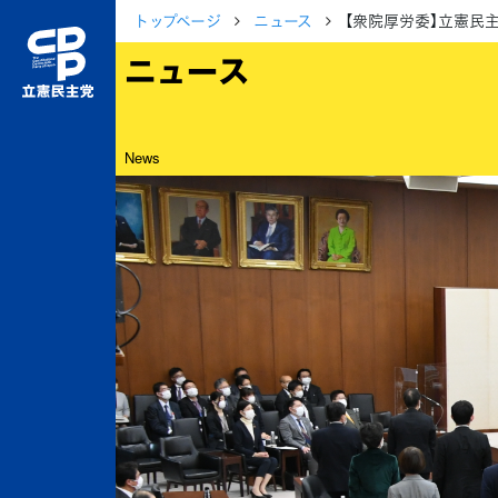
トップページ
ニュース
【衆院厚労委】立憲民
ニュース
News