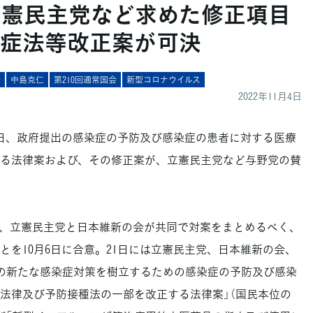
立憲民主党など求めた修正項目
症法等改正案が可決
会
中島克仁
第210回通常国会
新型コロナウイルス
2022年11月4日
日、政府提出の感染症の予防及び感染症の患者に対する医療
る法律案および、その修正案が、立憲民主党など与野党の賛
、立憲民主党と日本維新の会が共同で対案をまとめるべく、
とを10月6日に合意。21日には立憲民主党、日本維新の会、
の新たな感染症対策を樹立するための感染症の予防及び感染
法律及び予防接種法の一部を改正する法律案」（国民本位の