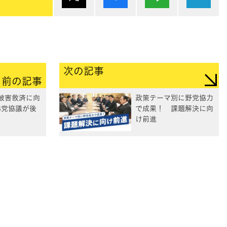
次の記事
前の記事
被害救済に向
政策テーマ別に野党協力
4党協議が後
で成果！ 課題解決に向
け前進