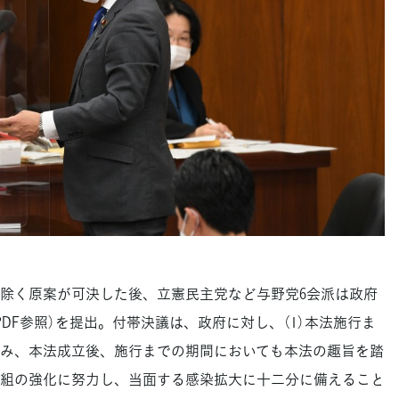
除く原案が可決した後、立憲民主党など与野党6会派は政府
DF参照）を提出。付帯決議は、政府に対し、（1）本法施行ま
み、本法成立後、施行までの期間においても本法の趣旨を踏
組の強化に努力し、当面する感染拡大に十二分に備えること