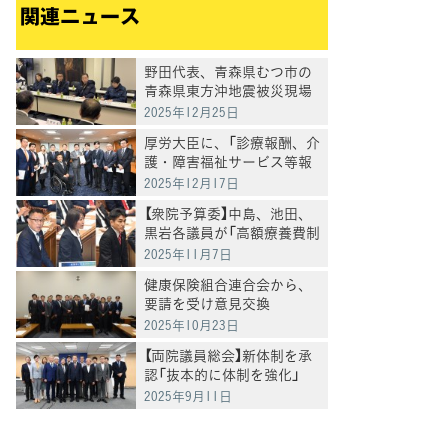
関連ニュース
野田代表、青森県むつ市の
青森県東方沖地震被災現場
を視察 ― 病院機能の早期復
2025年12月25日
旧に向け国へ後押し ―
厚労大臣に、「診療報酬、介
護・障害福祉サービス等報
酬の引き上げを求める要請」
2025年12月17日
を実施
【衆院予算委】中島、池田、
黒岩各議員が「高額療養費制
度、クマ被害対策、議員定
2025年11月7日
数削減」などを質問
健康保険組合連合会から、
要請を受け意見交換
2025年10月23日
【両院議員総会】新体制を承
認「抜本的に体制を強化」
2025年9月11日