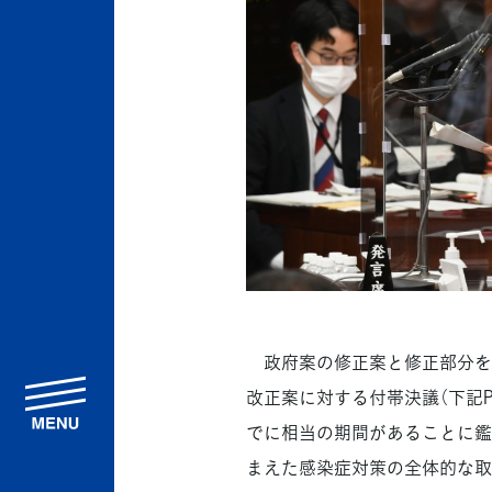
政府案の修正案と修正部分を
menu
改正案に対する付帯決議（下記P
でに相当の期間があることに鑑
まえた感染症対策の全体的な取