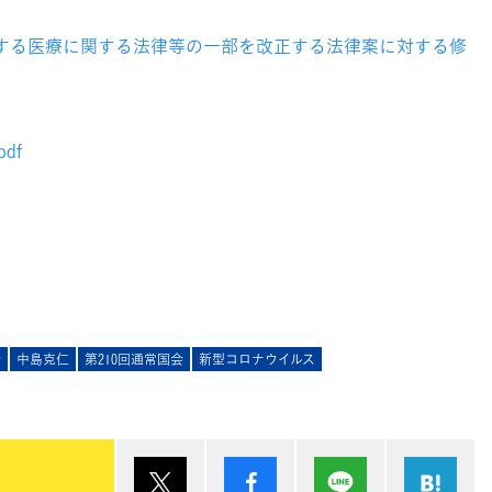
対する医療に関する法律等の一部を改正する法律案に対する修
df
会
中島克仁
第210回通常国会
新型コロナウイルス
ポスト
シェア
Lineで送る
は