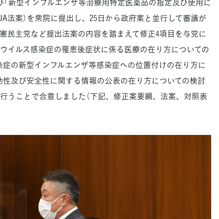
び「新型インフルエンザ等治療用特定医薬品の指定及び使用に
UA法案）を衆院に提出し、25日から政府案と並行して審議が
憲民主党など提出法案の内容を踏まえて修正4項目を与党に
ロナウイルス感染症の罹患後症状に係る医療の在り方についての
感染症の新型インフルエンザ等感染症への位置付けの在り方に
有効性及び安全性に関する情報の公表の在り方についての検討
行うことで合意しました（下記、修正案要綱、法案、対照表