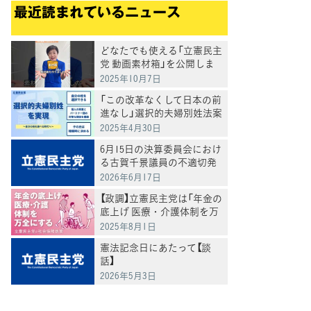
最近読まれているニュース
どなたでも使える「立憲民主
党 動画素材箱」を公開しま
した
2025年10月7日
「この改革なくして日本の前
進なし」選択的夫婦別姓法案
を提出
2025年4月30日
6月15日の決算委員会におけ
る古賀千景議員の不適切発
言と処分について
2026年6月17日
【政調】立憲民主党は「年金の
底上げ 医療・介護体制を万
全にする」
2025年8月1日
憲法記念日にあたって【談
話】
2026年5月3日