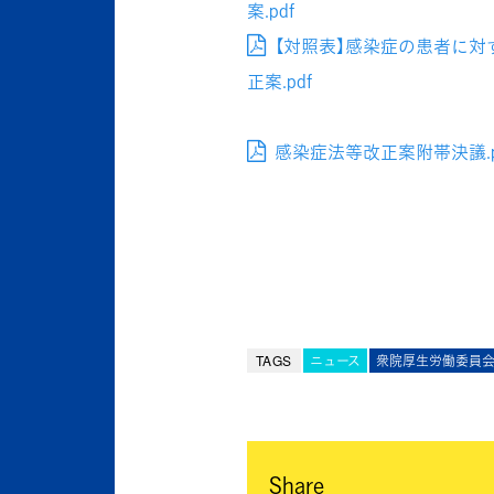
案.pdf
【対照表】感染症の患者に
正案.pdf
感染症法等改正案附帯決議.p
TAGS
ニュース
衆院厚生労働委員
Share