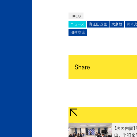
TAGS
ニュース
海江田万里
大島敦
岡本
団体交流
Share
【次の内閣】
由、平和を