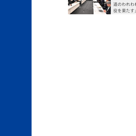
道のわれわ
役を果たす