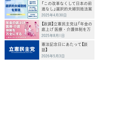
「この改革なくして日本の前
進なし」選択的夫婦別姓法案
を提出
2025年4月30日
【政調】立憲民主党は「年金の
底上げ 医療・介護体制を万
全にする」
2025年8月1日
憲法記念日にあたって【談
話】
2026年5月3日