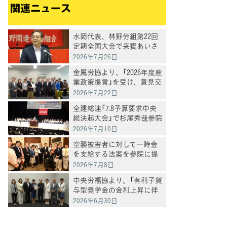
関連ニュース
水岡代表、林野労組第22回
定期全国大会で来賓あいさ
つ
2026年7月26日
金属労協より、「2026年度産
業政策提言」を受け、意見交
換
2026年7月22日
全建総連「7.8予算要求中央
総決起大会」で杉尾秀哉参院
議員があいさつ
2026年7月10日
空襲被害者に対して一時金
を支給する法案を参院に提
出
2026年7月8日
中央労福協より、「有利子貸
与型奨学金の金利上昇に伴
う返済負担軽減に関する要
2026年6月30日
請」を受け、意見交換