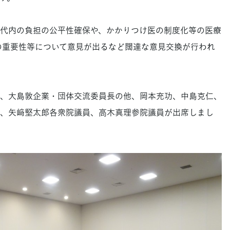
代内の負担の公平性確保や、かかりつけ医の制度化等の医療
の重要性等について意見が出るなど闊達な意見交換が行われ
、大島敦企業・団体交流委員長の他、岡本充功、中島克仁、
、矢﨑堅太郎各衆院議員、高木真理参院議員が出席しまし