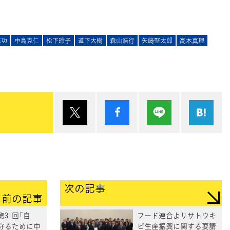
充功
中島克仁
松下玲子
道下大樹
森山浩行
矢﨑堅太郎
高木真理
ポスト
シェア
Lineで送る
は
次の記事
前の記事
第31回「自
フード連合よりサトウキ
守るために中
ビ生産振興に関する要請