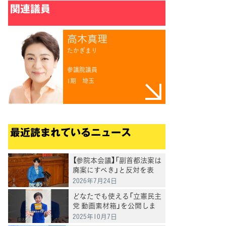
関連議員
高木真理
たかぎまり
参議院議員
1期
埼玉
最近読まれているニュース
【参院本会議】「副首都法案は
廃案にすべき」と反対を表
明 岸真紀子議員
2026年7月24日
どなたでも使える「立憲民主
党 動画素材箱」を公開しま
した
2025年10月7日