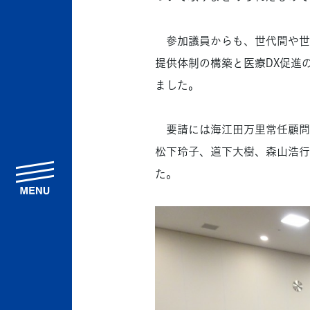
参加議員からも、世代間や世
提供体制の構築と医療DX促進
ました。
要請には海江田万里常任顧問
松下玲子、道下大樹、森山浩行
menu
た。