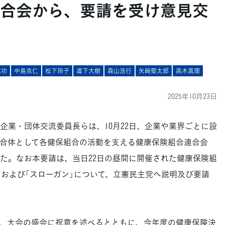
合会から、要請を受け意見交
充功
中島克仁
松下玲子
道下大樹
森山浩行
矢﨑堅太郎
高木真理
2025年10月23日
業・団体交流委員長らは、10月22日、企業や業界ごとに設
合体として各健保組合の活動を支える健康保険組合連合会
した。なお本要請は、当日22日の昼間に開催された健康保険組
」および「スローガン」について、立憲民主党へ説明及び要請
、大会の盛会に祝意を述べるとともに、今年度の健康保険決