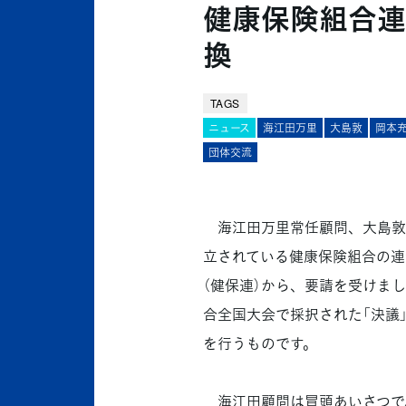
健康保険組合連
換
TAGS
ニュース
海江田万里
大島敦
岡本
団体交流
海江田万里常任顧問、大島敦企
立されている健康保険組合の連
（健保連）から、要請を受けま
合全国大会で採択された「決議
を行うものです。
海江田顧問は冒頭あいさつで