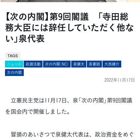
【次の内閣】第9回閣議 「寺田総
務大臣には辞任していただく他な
い」泉代表
TAGS
ニュース
政調活動
次の内閣（NC）
泉健太
長妻昭
大西健介
次の内閣
2022年11月17日
立憲民主党は11月17日、泉「次の内閣」第9回閣議
を国会内で開催しました。
冒頭のあいさつで泉健太代表は、政治資金をめぐ