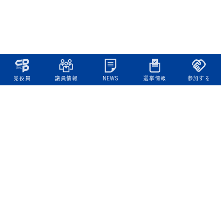
党役員
議員情報
NEWS
選挙情報
参加する
立憲民主党について
綱領
役員一覧
次の内閣
委員会委員一覧
議員・総支部長一覧
党本部所在地
都道府県連一覧
立憲民主党 活動計画・活動報告
ニュース
政策情報
基本政策
ビジョン２２
政策集
選挙政策
国会レポート
政調活動ニュース
提出法案