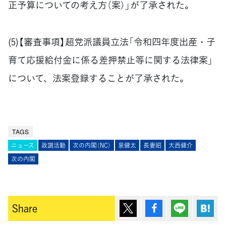
正予算についての考え方（案）」が了承された。
(5)【審査事項】超党派議員立法「令和四年度出産・子
育て応援給付金に係る差押禁止等に関する法律案」
について、法案登録することが了承された。
TAGS
ニュース
政調活動
次の内閣（NC）
泉健太
長妻昭
大西健介
次の内閣
ポスト
シェア
Lineで送
は
Share