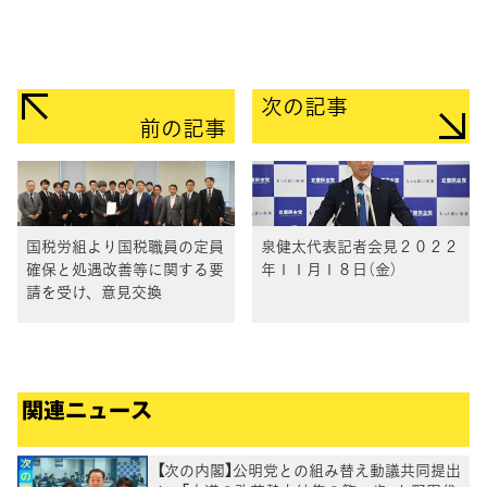
次の記事
前の記事
国税労組より国税職員の定員
泉健太代表記者会見２０２２
確保と処遇改善等に関する要
年１１月１８日（金）
請を受け、意見交換
関連ニュース
【次の内閣】公明党との組み替え動議共同提出