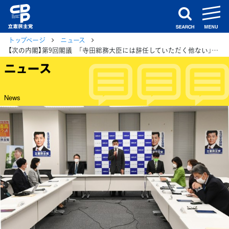
m
search
トップページ
ニュース
【次の内閣】第9回閣議 「寺田総務大臣には辞任していただく他ない」泉代表
ニュース
News