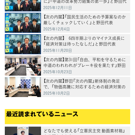
に」「中道の改革勢力結集の第一歩」と野田代
表
2025年12月11日
【次の内閣】「国民生活のための予算案なのか
厳しくチェックしていく」と野田代表
2025年12月4日
【次の内閣】 6四半期ぶりのマイナス成長に
「経済対策は待ったなしだ」と野田代表
2025年11月20日
【次の内閣】第31回「自由、平和を守るために
中道のわれわれがブレーキ役を果たす」野田
代表
2025年10月23日
【次の内閣】野田「次の内閣」新体制の発足
で、「物価高騰に対応するための経済対策の
取りまとめを各大臣に要請」野田代表
2025年10月2日
最近読まれているニュース
どなたでも使える「立憲民主党 動画素材箱」