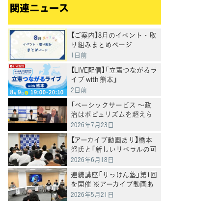
関連ニュース
【ご案内】8月のイベント・取
り組みまとめページ
1日前
【LIVE配信】「立憲つながるラ
イブ with 熊本」
2日前
「ベーシックサービス ～政
治はポピュリズムを超えら
れるか～」をテーマに連続講
2026年7月23日
座「りっけん塾」第3回を開
【アーカイブ動画あり】橋本
催 井手英策・慶應義塾大
努氏と「新しいリベラルの可
学教授が講演
能性」を考える～連続講座
2026年6月18日
「りっけん塾」第2回講座を開
連続講座「りっけん塾」第1回
催
を開催 ※アーカイブ動画あ
り※ 猿田佐世氏が「激動す
2026年5月21日
る国際秩序における日本外
交戦略」を講演