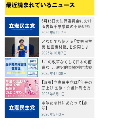
最近読まれているニュース
6月15日の決算委員会におけ
る古賀千景議員の不適切発
言と処分について
2026年6月17日
どなたでも使える「立憲民主
党 動画素材箱」を公開しま
した
2025年10月7日
「この改革なくして日本の前
進なし」選択的夫婦別姓法案
を提出
2025年4月30日
【政調】立憲民主党は「年金の
底上げ 医療・介護体制を万
全にする」
2025年8月1日
憲法記念日にあたって【談
話】
2026年5月3日