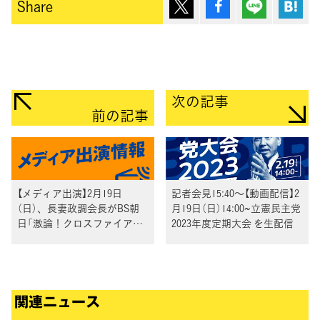
ポスト
シェア
Lineで送
は
Share
次の記事
前の記事
【メディア出演】2月19日
記者会見15:40〜【動画配信】2
（日）、長妻政調会長がBS朝
月19日（日）14:00~立憲民主党
日「激論！クロスファイア」
2023年度定期大会 を生配信
出演
関連ニュース