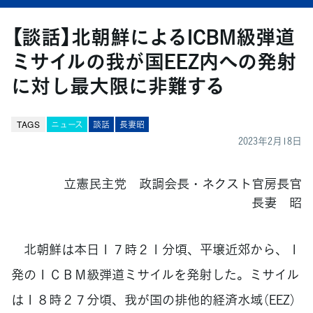
【談話】北朝鮮によるICBM級弾道
ミサイルの我が国EEZ内への発射
に対し最大限に非難する
TAGS
ニュース
談話
長妻昭
2023年2月18日
立憲民主党 政調会長・ネクスト官房長官
長妻 昭
北朝鮮は本日１７時２１分頃、平壌近郊から、１
発のＩＣＢＭ級弾道ミサイルを発射した。ミサイル
は１８時２７分頃、我が国の排他的経済水域（EEZ）