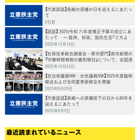
【代表談話】長崎の原爆の日を迎えるにあたっ
て
2日前
【談話】 2025(令和７)年度補正予算の成立にあ
たって ～ 経済、財政、国民生活「三方よ
し」の予算を ～
2025年12月16日
【社保改革総合調査会・厚労部門】高市総理の
『労働時間規制の緩和検討』について、全国過
労死家族会および弁護団よりヒアリング
2025年10月23日
【自治体議員NW・女性議員NW】2025年度臨時
総会および合同夏季研修会を開催
2025年8月20日
【代表談話】長崎への原爆投下の日から80年を
迎えるにあたって
2025年8月9日
最近読まれているニュース