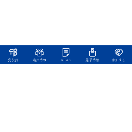
党役員
議員情報
NEWS
選挙情報
参加する
立憲民主党について
綱領
役員一覧
次の内閣
委員会委員一覧
議員・総支部長一覧
党本部所在地
都道府県連一覧
立憲民主党 活動計画・活動報告
ニュース
政策情報
基本政策
ビジョン２２
政策集
選挙政策