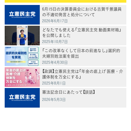
6月15日の決算委員会における古賀千景議員
の不適切発言と処分について
2026年6月17日
どなたでも使える「立憲民主党 動画素材箱」
を公開しました
2025年10月7日
「この改革なくして日本の前進なし」選択的
夫婦別姓法案を提出
2025年4月30日
【政調】立憲民主党は「年金の底上げ 医療・介
護体制を万全にする」
2025年8月1日
憲法記念日にあたって【談話】
2026年5月3日