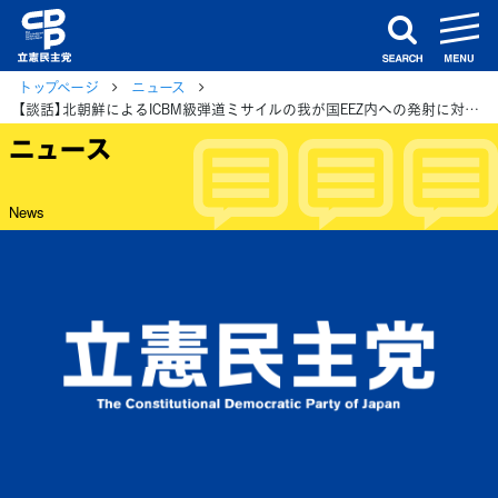
m
search
トップページ
ニュース
【談話】北朝鮮によるICBM級弾道ミサイルの我が国EEZ内への発射に対し最大限に非難する
ニュース
News