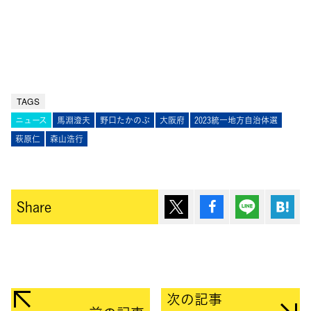
TAGS
ニュース
馬淵澄夫
野口たかのぶ
大阪府
2023統一地方自治体選
萩原仁
森山浩行
ポスト
シェア
Lineで送
は
Share
次の記事