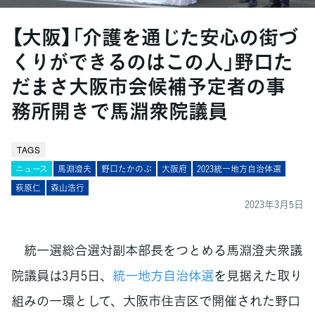
【大阪】「介護を通じた安心の街づ
くりができるのはこの人」野口た
だまさ大阪市会候補予定者の事
務所開きで馬淵衆院議員
TAGS
ニュース
馬淵澄夫
野口たかのぶ
大阪府
2023統一地方自治体選
萩原仁
森山浩行
2023年3月5日
統一選総合選対副本部長をつとめる馬淵澄夫衆議
院議員は3月5日、
統一地方自治体選
を見据えた取り
組みの一環として、大阪市住吉区で開催された野口