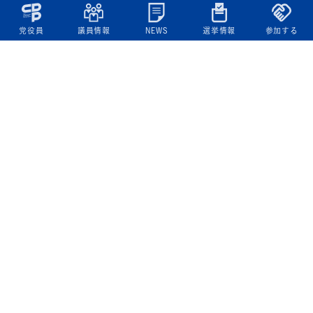
党役員
議員情報
NEWS
選挙情報
参加する
立憲民主党について
綱領
役員一覧
次の内閣
委員会委員一覧
議員・総支部長一覧
党本部所在地
都道府県連一覧
立憲民主党 活動計画・活動報告
ニュース
政策情報
基本政策
ビジョン２２
政策集
選挙政策
国会レポート
政調活動ニュース
提出法案
選挙情報
参院選2025選挙結果
衆院選2024選挙結果
参院選2022選挙結果
衆院選2021選挙結果
第20回統一地方自治体選挙 結果一覧
候補者公募2026