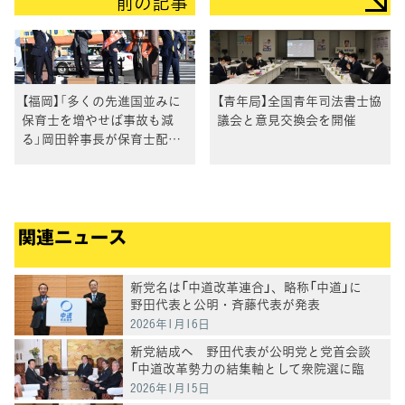
前の記事
【福岡】「多くの先進国並みに
【青年局】全国青年司法書士協
保育士を増やせば事故も減
議会と意見交換会を開催
る」岡田幹事長が保育士配置
基準の改善を訴え
関連ニュース
新党名は「中道改革連合」、略称「中道」に
野田代表と公明・斉藤代表が発表
2026年1月16日
新党結成へ 野田代表が公明党と党首会談
「中道改革勢力の結集軸として衆院選に臨
む」
2026年1月15日