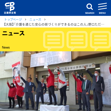
m
search
トップページ
ニュース
【大阪】「介護を通じた安心の街づくりができるのはこの人」野口ただまさ大阪市会候補予定者の事務所開きで馬淵衆院議員
ニュース
News