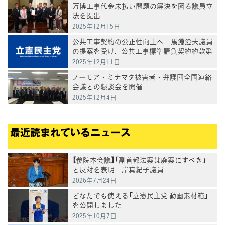
万博工事代金未払い問題の解決を図る議員立
法を提出
2025年12月15日
公共工事契約の公正性向上へ 馬淵澄夫議員
の提案を受け、公共工事標準請負契約約款第
第25条が改正
2025年12月11日
ノーモア・ミナマタ被害者・弁護団全国連絡
会議との懇談会を開催
2025年12月4日
最近読まれているニュース
【参院本会議】「副首都法案は廃案にすべき」
と反対を表明 岸真紀子議員
2026年7月24日
どなたでも使える「立憲民主党 動画素材箱」
を公開しました
2025年10月7日