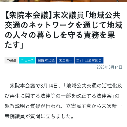
【衆院本会議】末次議員「地域公共
交通のネットワークを通じて地域
の人々の暮らしを守る責務を果
たす」
TAGS
ニュース
衆院本会議
末次精一
第211回通常国会
2023年3月14日
衆院本会議で3月14日、「地域公共交通の活性化及
び再生に関する法律等の一部を改正する法律案」の
趣旨説明と質疑が行われ、立憲民主党から末次精一
衆院議員が質問に立ちました。