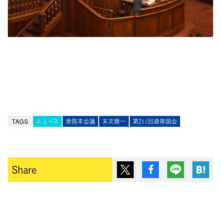
TAGS
ニュース
衆院本会議
末次精一
第211回通常国会
ポスト
シェア
Lineで送
は
Share