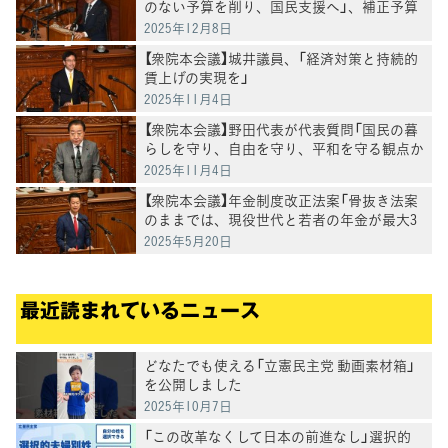
のない予算を削り、国民支援へ」、補正予算
案の"無駄"と"政治改革"を厳しく追及
2025年12月8日
【衆院本会議】城井議員、「経済対策と持続的
賃上げの実現を」
2025年11月4日
【衆院本会議】野田代表が代表質問「国民の暮
らしを守り、自由を守り、平和を守る観点か
らブレーキ役果たす」
2025年11月4日
【衆院本会議】年金制度改正法案「骨抜き法案
のままでは、現役世代と若者の年金が最大3
割減ってしまう」井坂信彦議員
2025年5月20日
最近読まれているニュース
どなたでも使える「立憲民主党 動画素材箱」
を公開しました
2025年10月7日
「この改革なくして日本の前進なし」選択的