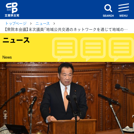
m
search
トップページ
ニュース
【衆院本会議】末次議員「地域公共交通のネットワークを通じて地域の人々の暮らしを守る責務を果たす」
ニュース
News