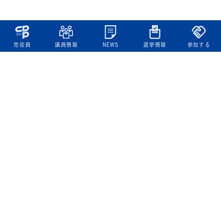
党役員
議員情報
NEWS
選挙情報
参加する
立憲民主党について
綱領
役員一覧
次の内閣
委員会委員一覧
議員・総支部長一覧
党本部所在地
都道府県連一覧
立憲民主党 活動計画・活動報告
ニュース
政策情報
基本政策
ビジョン２２
政策集
選挙政策
国会レポート
政調活動ニュース
提出法案
選挙情報
参院選2025選挙結果
衆院選2024選挙結果
参院選2022選挙結果
衆院選2021選挙結果