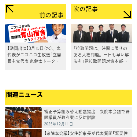
次の記事
前の記事
【動画出演】3月15日（水）、泉
「拉致問題は、時間に限りの
代表がニコニコ生放送「立憲
ある人権問題。一日も早い解
民主党代表 泉健太トークセ
決を」党拉致問題対策本部を
ッション」に生出演
開催
関連ニュース
補正予算組み替え動議提出 衆院本会議で野
間議員が政府案に反対討論
2025年12月11日
【衆院本会議】安住幹事長が代表質問「緊要性