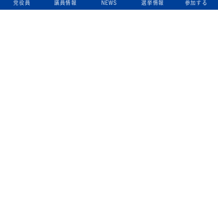
党役員
議員情報
NEWS
選挙情報
参加する
立憲民主党について
綱領
役員一覧
次の内閣
委員会委員一覧
議員・総支部長一覧
党本部所在地
都道府県連一覧
立憲民主党 活動計画・活動報告
ニュース
政策情報
基本政策
ビジョン２２
政策集
選挙政策
国会レポート
政調活動ニュース
提出法案
選挙情報
参院選2025選挙結果
衆院選2024選挙結果
参院選2022選挙結果
衆院選2021選挙結果
第20回統一地方自治体選挙 結果一覧
候補者公募2026
活動