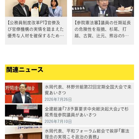
【公務員制度改革PT】官僚及
【参院憲法審】議員の任期延長
び官僚機構の実情を踏まえた
の危険性を指摘、杉尾、打
優秀な人材を確保するための
越、古賀、辻元、熊谷の5議
方策を提言
員
関連ニュース
水岡代表、林野労組第22回定期全国大会で来
賓あいさつ
2026年7月26日
全建総連「7.8予算要求中央総決起大会」で杉
尾秀哉参院議員があいさつ
2026年7月10日
水岡代表、平和フォーラム総会で挨拶「憲法
理念の実現こそ政治の責務」