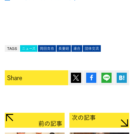
TAGS
ニュース
岡田克也
長妻昭
連合
団体交流
ポスト
シェア
Lineで送
は
Share
次の記事
前の記事