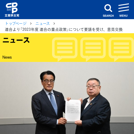
m
search
トップページ
ニュース
連合より「2023年度 連合の重点政策」について要請を受け、意見交換
ニュース
News