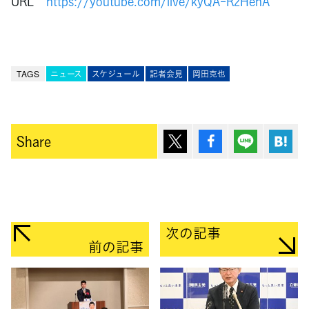
URL
https://youtube.com/live/kyQA-R2HenA
TAGS
ニュース
スケジュール
記者会見
岡田克也
ポスト
シェア
Lineで送
は
Share
次の記事
前の記事