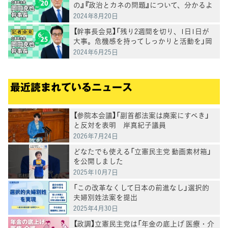
の』『政治とカネの問題』について、分かるよ
うに議論し、解決に向け約束してもらいた
2024年8月20日
い」岡田幹事長が会見で指摘
【幹事長会見】「残り2週間を切り、1日1日が
大事。危機感を持ってしっかりと活動を」岡
田幹事長が会見で
2024年6月25日
最近読まれているニュース
【参院本会議】「副首都法案は廃案にすべき」
と反対を表明 岸真紀子議員
2026年7月24日
どなたでも使える「立憲民主党 動画素材箱」
を公開しました
2025年10月7日
「この改革なくして日本の前進なし」選択的
夫婦別姓法案を提出
2025年4月30日
【政調】立憲民主党は「年金の底上げ 医療・介