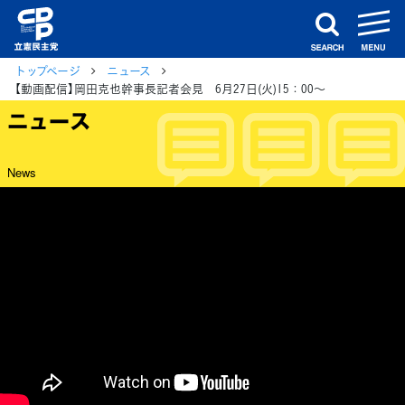
m
search
トップページ
ニュース
【動画配信】岡田克也幹事長記者会見 6月27日(火)15：00～
ニュース
News