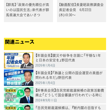
【群馬】「政策の優先順位が高
【動画配信】長妻昭政務調査会
いのは国民生活」泉代表が群
長記者会見 6月22日
馬県連大会であいさつ
(木)10:30～
関連ニュース
【年頭会見】震災や紛争を念頭に「平穏な1年
と日本の安定を」野田代表
2026年1月4日
【年頭会見】「熟議と公開の国会運営の真価が
問われる年だ」野田代表
2025年1月4日
【幹事長会見】自民党総裁選候補の政策活動費
廃止「どうして国会審議が行われている時に
声を上げなかったのか」岡田幹事長
2024年9月11日
「自民党総裁選候補は、『新内閣の目指すも