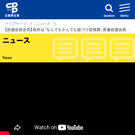
m
search
トップページ
ニュース
【政調会長会見】政府は「なんでもかんでも紐づけ症候群」長妻政調会長が批判
ニュース
News