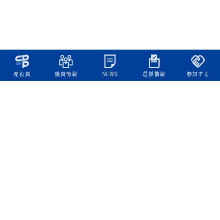
党役員
議員情報
NEWS
選挙情報
参加する
立憲民主党について
綱領
役員一覧
次の内閣
委員会委員一覧
議員・総支部長一覧
党本部所在地
都道府県連一覧
立憲民主党 活動計画・活動報告
ニュース
政策情報
基本政策
ビジョン２２
政策集
選挙政策
国会レポート
政調活動ニュース
提出法案