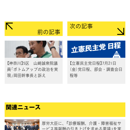
次の記事
前の記事
【神奈川】5区 山崎誠衆院議
【立憲民主党日程】7月21日
員「ボトムアップの政治を実
（金）党日程、部会・調査会日
現」岡田幹事長と訴え
程等
関連ニュース
厚労大臣に、「診療報酬、介護・障害福祉サ
ービス等報酬の引き上げを求める要請」を実