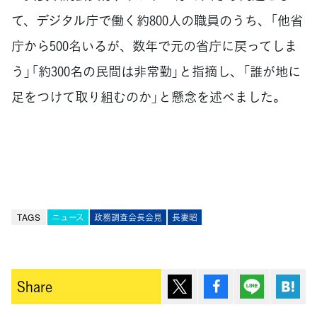
て、デジタル庁で働く約800人の職員のうち、「他省
庁から500名いるが、数年で元の省庁に戻ってしま
う」「約300名の民間は非常勤」と指摘し、「誰が地に
足をつけて取り組むのか」と懸念を述べました。
TAGS
ニュース
政務調査会長会見
長妻昭
ポスト
シェア
Lineで送
は
Share