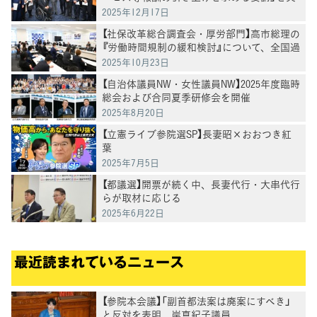
施
2025年12月17日
【社保改革総合調査会・厚労部門】高市総理の
『労働時間規制の緩和検討』について、全国過
労死家族会および弁護団よりヒアリング
2025年10月23日
【自治体議員NW・女性議員NW】2025年度臨時
総会および合同夏季研修会を開催
2025年8月20日
【立憲ライブ参院選SP】長妻昭×おおつき紅
葉
2025年7月5日
【都議選】開票が続く中、長妻代行・大串代行
らが取材に応じる
2025年6月22日
最近読まれているニュース
【参院本会議】「副首都法案は廃案にすべき」
と反対を表明 岸真紀子議員