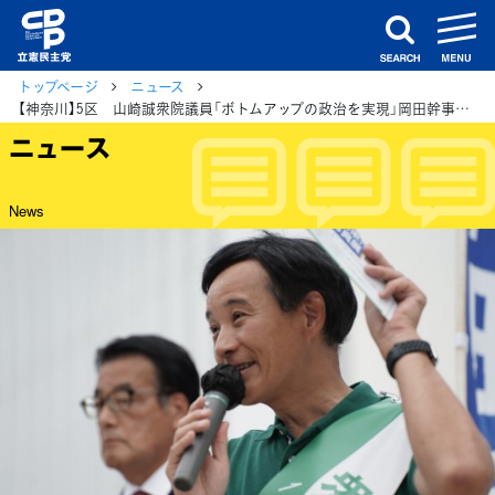
m
search
トップページ
ニュース
【神奈川】5区 山崎誠衆院議員「ボトムアップの政治を実現」岡田幹事長と訴え
ニュース
News