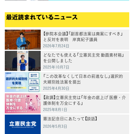
最近読まれているニュース
【参院本会議】「副首都法案は廃案にすべき」
と反対を表明 岸真紀子議員
2026年7月24日
どなたでも使える「立憲民主党 動画素材箱」
を公開しました
2025年10月7日
「この改革なくして日本の前進なし」選択的
夫婦別姓法案を提出
2025年4月30日
【政調】立憲民主党は「年金の底上げ 医療・介
護体制を万全にする」
2025年8月1日
憲法記念日にあたって【談話】
2026年5月3日