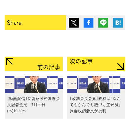
ポスト
シェア
Lineで送
は
Share
次の記事
前の記事
【動画配信】長妻昭政務調査会
【政調会長会見】政府は「なん
長記者会見 7月20日
でもかんでも紐づけ症候群」
(木)10:30～
長妻政調会長が批判