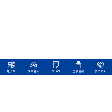
党役員
議員情報
NEWS
選挙情報
参加する
立憲民主党について
綱領
役員一覧
次の内閣
委員会委員一覧
議員・総支部長一覧
党本部所在地
都道府県連一覧
立憲民主党 活動計画・活動報告