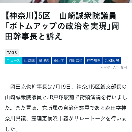
【神奈川】5区 山崎誠衆院議員
「ボトムアップの政治を実現」岡
田幹事長と訴え
TAGS
ニュース
山崎誠
麓理恵
森田学
岡田克也
神奈川県
2023衆院
2023年7月19日
岡田克也幹事長は7月19日、神奈川5区総支部長の
山崎誠衆院議員とJR戸塚駅前で街頭演説を行いまし
た。また冒頭、党所属の自治体議員である森田学神
奈川県議、麓理恵横浜市議がリレートークを行いま
した。