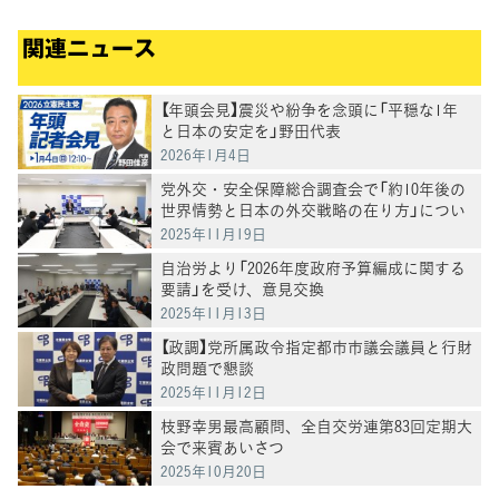
関連ニュース
【年頭会見】震災や紛争を念頭に「平穏な1年
と日本の安定を」野田代表
2026年1月4日
党外交・安全保障総合調査会で「約10年後の
世界情勢と日本の外交戦略の在り方」につい
て有識者からヒアリング
2025年11月19日
自治労より「2026年度政府予算編成に関する
要請」を受け、意見交換
2025年11月13日
【政調】党所属政令指定都市市議会議員と行財
政問題で懇談
2025年11月12日
枝野幸男最高顧問、全自交労連第83回定期大
会で来賓あいさつ
2025年10月20日