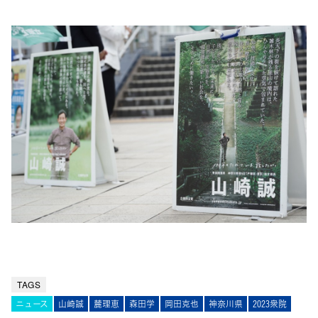
TAGS
ニュース
山崎誠
麓理恵
森田学
岡田克也
神奈川県
2023衆院