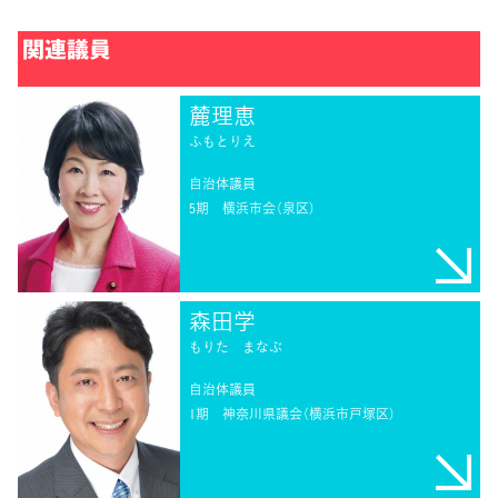
関連議員
麓理恵
ふもとりえ
自治体議員
5期
横浜市会（泉区）
森田学
もりた まなぶ
自治体議員
1期
神奈川県議会（横浜市戸塚区）