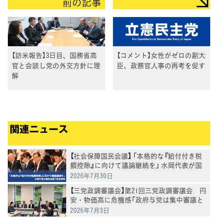
前の記事
【訪米報告】3日目、国務省高
【コメント】女性がゼロの副大
官と会談し党の外交方針に理
臣、政務官人事の再考を促す
解
関連ニュース
【社会保障国民会議】 「本格的な『給付付き税
額控除』に向けて議論継続を」 水岡代表が国
民会議で意見表明
2026年7月30日
【三党政調審議会】第21回三党政調審議会 円
安・物価高に危機感「政府与党は集中審議と
党首討論を開催を」徳永政調会長
2026年7月3日