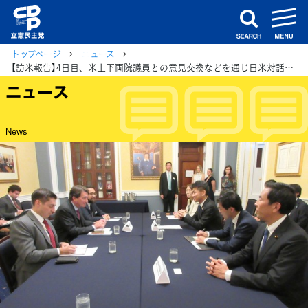
m
search
トップページ
ニュース
【訪米報告】4日目、米上下両院議員との意見交換などを通じ日米対話・交流の促進を確認
ニュース
News