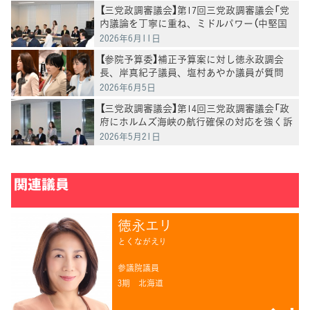
【三党政調審議会】第17回三党政調審議会「党
内議論を丁寧に重ね、ミドルパワー（中堅国
家）との現実的な連携強化へ」徳永政調会長
2026年6月11日
【参院予算委】補正予算案に対し徳永政調会
長、岸真紀子議員、塩村あやか議員が質問
2026年6月5日
【三党政調審議会】第14回三党政調審議会「政
府にホルムズ海峡の航行確保の対応を強く訴
える」徳永政調会長
2026年5月21日
関連議員
徳永エリ
とくながえり
参議院議員
3期
北海道