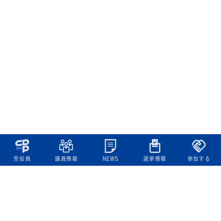
党役員
議員情報
NEWS
選挙情報
参加する
立憲民主党について
綱領
役員一覧
次の内閣
委員会委員一覧
議員・総支部長一覧