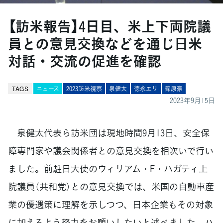
【訪米報告】4日目、米上下両院議
員との意見交換などを通じ日米
対話・交流の促進を確認
TAGS
ニュース
2023訪米視察
泉健太
徳永エリ
篠原豪
2023年9月15日
泉健太代表ら訪米団は現地時間9月13日、安全保
障専門家や議会関係者との意見交換を相次いで行い
ました。前駐日大使のウィリアム・F・ハガティ上
院議員（共和党）との意見交換では、米国の自動車産
業の優遇策に理解を示しつつ、日本企業もその対象
に加えるよう努力をお願いしたいと述べました。ハ