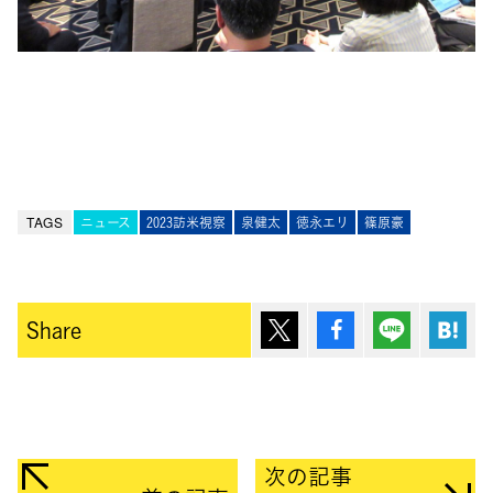
TAGS
ニュース
2023訪米視察
泉健太
徳永エリ
篠原豪
ポスト
シェア
Lineで送
は
Share
次の記事