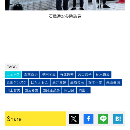
石橋通宏参院議員
TAGS
ニュース
森本真治
野田国義
石橋通宏
宮口治子
柚木道義
原田ケンスケ
はたともこ
鳥井良輔
高原俊彦
鈴木一史
森山幸治
川上智美
国友彩葉
国民運動局
岡山県
岡山市
ポスト
シェア
Lineで送
は
Share