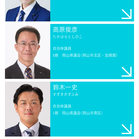
高原俊彦
たかはらとしひこ
自治体議員
5期
岡山県議会（岡山市北区・加賀郡）
鈴木一史
すずきかずふみ
自治体議員
1期
岡山県議会（岡山市南区）