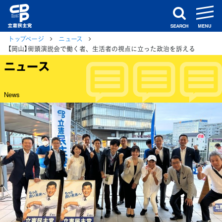
m
search
トップページ
ニュース
【岡山】街頭演説会で働く者、生活者の視点に立った政治を訴える
ニュース
News