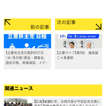
次の記事
前の記事
【立憲民主党日程】9月27日
【立憲ライブ】第9回 逢坂誠
（水）党日程（部会・調査会、
二×長妻昭
国会日程、街頭演説、メディ
ア出演等）
関連ニュース
【広島】被爆81年、水岡代表が平和記念式典に
参列「原爆の惨禍を決して繰り返してはなら