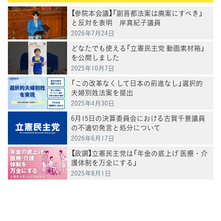
【参院本会議】「副首都法案は廃案にすべき」
と反対を表明 岸真紀子議員
2026年7月24日
どなたでも使える「立憲民主党 動画素材箱」
を公開しました
2025年10月7日
「この改革なくして日本の前進なし」選択的
夫婦別姓法案を提出
2025年4月30日
6月15日の決算委員会における古賀千景議員
の不適切発言と処分について
2026年6月17日
【政調】立憲民主党は「年金の底上げ 医療・介
護体制を万全にする」
2025年8月1日