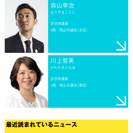
森山幸治
もりやまこうじ
自治体議員
4期
岡山市議会（北区）
川上智美
かわかみともみ
自治体議員
1期
岡山市議会（南区）
最近読まれているニュース