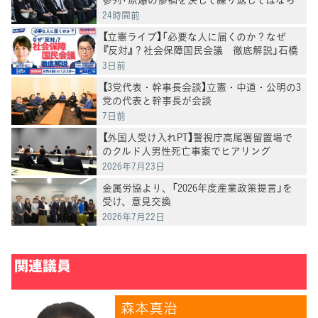
ない」
24時間前
【立憲ライブ】「必要な人に届くのか？なぜ
『反対』？社会保障国民会議 徹底解説」石橋
通宏×山内かなこ
3日前
【3党代表・幹事長会談】立憲・中道・公明の3
党の代表と幹事長が会談
7日前
【外国人受け入れPT】警視庁高尾署留置場で
のクルド人男性死亡事案でヒアリング
2026年7月23日
金属労協より、「2026年度産業政策提言」を
受け、意見交換
2026年7月22日
関連議員
森本真治