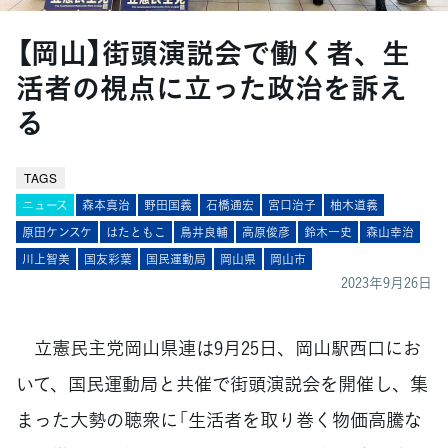
【岡山】街頭演説会で働く者、生
活者の視点に立った政治を訴え
る
TAGS
ニュース
森本真治
野田国義
石橋通宏
宮口治子
柚木道義
原田ケンスケ
はたともこ
鳥井良輔
高原俊彦
鈴木一史
森山幸治
川上智美
国友彩葉
国民運動局
岡山県
岡山市
2023年9月26日
立憲民主党岡山県連は9月25日、岡山駅西口にお
いて、国民運動局と共催で街頭演説会を開催し、集
まった大勢の聴衆に「生活者を取り巻く物価高騰な