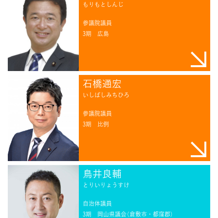
もりもとしんじ
参議院議員
3期
広島
石橋通宏
いしばしみちひろ
参議院議員
3期
比例
鳥井良輔
とりいりょうすけ
自治体議員
3期
岡山県議会（倉敷市・都窪郡）