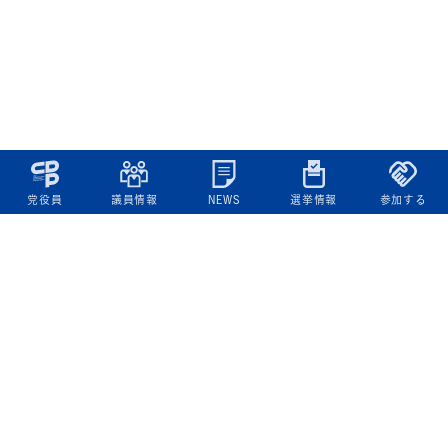
党役員
議員情報
NEWS
選挙情報
参加する
立憲民主党について
綱領
役員一覧
次の内閣
委員会委員一覧
議員・総支部長一覧
党本部所在地
都道府県連一覧
立憲民主党 活動計画・活動報告
ニュース
政策情報
基本政策
ビジョン２２
政策集
選挙政策