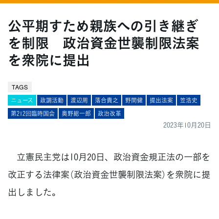
公平期すため親族への引き継ぎ
を制限 政治資金世襲制限法案
を衆院に提出
TAGS
ニュース
政調活動
渡辺周
落合貴之
野間健
提出法案
笠浩史
第212回臨時国会
奥野総一郎
政治改革
2023年10月20日
立憲民主党は10月20日、政治資金規正法の一部を
改正する法律案（政治資金世襲制限法案）を衆院に提
出しました。