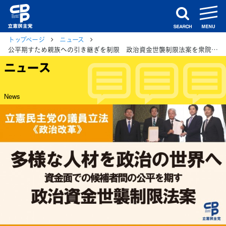
m
search
トップページ
ニュース
公平期すため親族への引き継ぎを制限 政治資金世襲制限法案を衆院に提出
ニュース
News