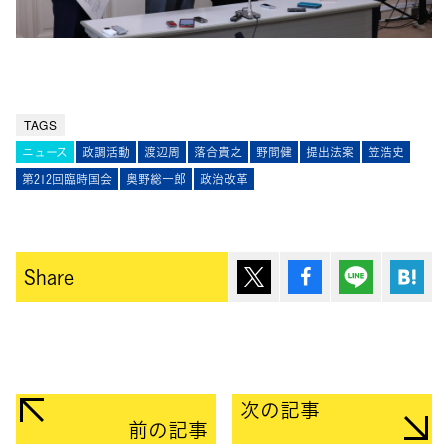
TAGS
ニュース
政調活動
渡辺周
落合貴之
野間健
提出法案
笠浩史
第212回臨時国会
奥野総一郎
政治改革
ポスト
シェア
Lineで送
は
Share
次の記事
前の記事