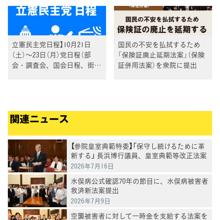
立憲民主党日程】10月21日
国民の不安を払拭するため
（土）～23日（月）党日程（部
「保険証廃止延期法案」（保険
会・調査会、国会日程、街頭
証併用法案）を衆院に提出
演説、メディア出演等）
関連ニュース
【参院皇室典範特委】「保守し続けるために革
新する」 長浜博行議員、皇室典範等改正法案
を討論
2026年7月16日
水俣病公式確認70年の節目に、水俣病被害者
救済新法案提出
2026年7月9日
空襲被害者に対して一時金を支給する法案を