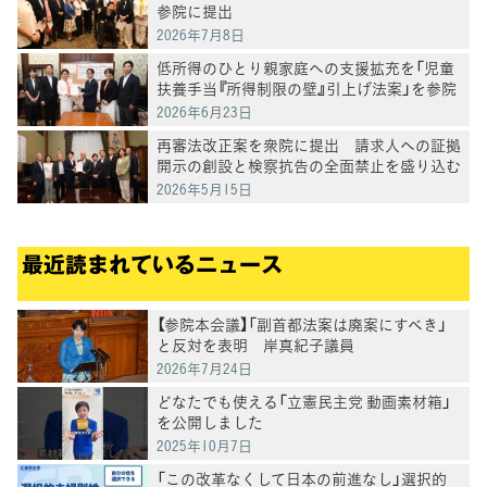
参院に提出
2026年7月8日
低所得のひとり親家庭への支援拡充を「児童
扶養手当『所得制限の壁』引上げ法案」を参院
に提出
2026年6月23日
再審法改正案を衆院に提出 請求人への証拠
開示の創設と検察抗告の全面禁止を盛り込む
2026年5月15日
最近読まれているニュース
【参院本会議】「副首都法案は廃案にすべき」
と反対を表明 岸真紀子議員
2026年7月24日
どなたでも使える「立憲民主党 動画素材箱」
を公開しました
2025年10月7日
「この改革なくして日本の前進なし」選択的