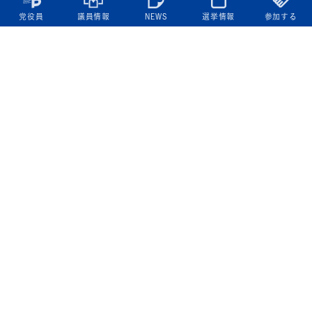
党役員
議員情報
NEWS
選挙情報
参加する
立憲民主党について
綱領
役員一覧
次の内閣
委員会委員一覧
議員・総支部長一覧
党本部所在地
都道府県連一覧
立憲民主党 活動計画・活動報告
ニュース
政策情報
基本政策
ビジョン２２
政策集
選挙政策
国会レポート
政調活動ニュース
提出法案
選挙情報
参院選2025選挙結果
衆院選2024選挙結果
参院選2022選挙結果
衆院選2021選挙結果
第20回統一地方自治体選挙 結果一覧
候補者公募2026