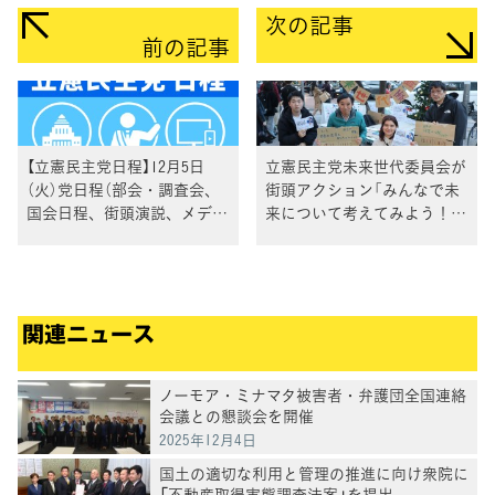
次の記事
前の記事
【立憲民主党日程】12月5日
立憲民主党未来世代委員会が
（火）党日程（部会・調査会、
街頭アクション「みんなで未
国会日程、街頭演説、メディ
来について考えてみよう！」
ア出演等）
を実施
関連ニュース
ノーモア・ミナマタ被害者・弁護団全国連絡
会議との懇談会を開催
2025年12月4日
国土の適切な利用と管理の推進に向け衆院に
「不動産取得実態調査法案」を提出