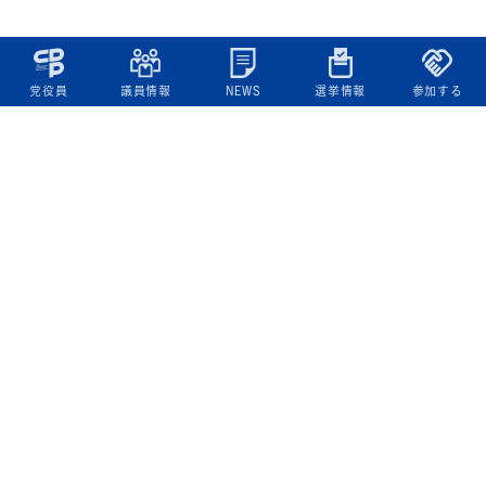
党役員
議員情報
NEWS
選挙情報
参加する
立憲民主党について
綱領
役員一覧
次の内閣
委員会委員一覧
議員・総支部長一覧
党本部所在地
都道府県連一覧
立憲民主党 活動計画・活動報告
ニュース
政策情報
基本政策
ビジョン２２
政策集
選挙政策
国会レポート
政調活動ニュース
提出法案
選挙情報
参院選2025選挙結果
衆院選2024選挙結果
参院選2022選挙結果
衆院選2021選挙結果