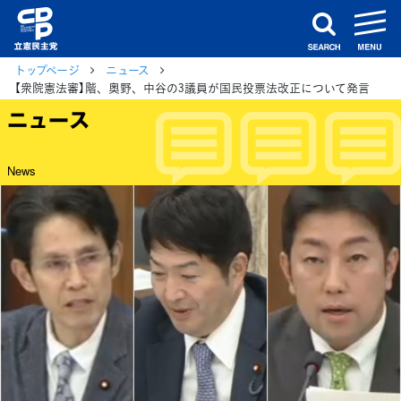
m
search
トップページ
ニュース
【衆院憲法審】階、奥野、中谷の3議員が国民投票法改正について発言
ニュース
News