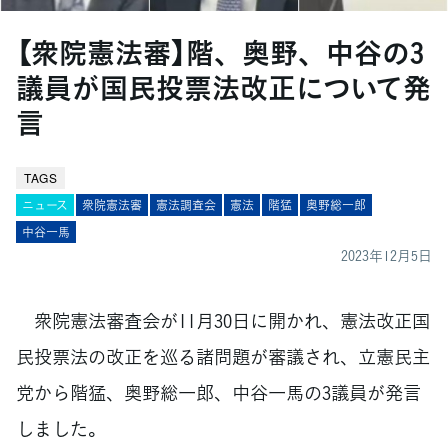
【衆院憲法審】階、奥野、中谷の3
議員が国民投票法改正について発
言
TAGS
ニュース
衆院憲法審
憲法調査会
憲法
階猛
奥野総一郎
中谷一馬
2023年12月5日
衆院憲法審査会が11月30日に開かれ、憲法改正国
民投票法の改正を巡る諸問題が審議され、立憲民主
党から階猛、奥野総一郎、中谷一馬の3議員が発言
しました。