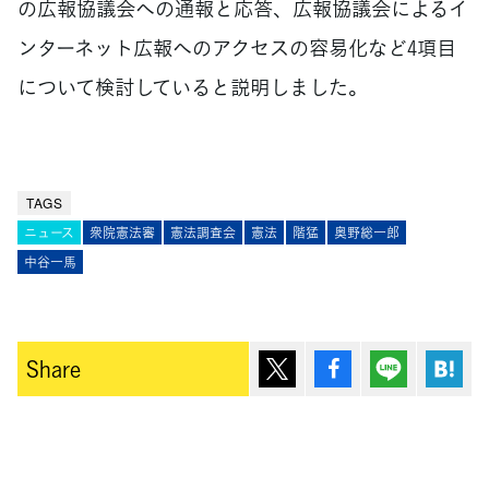
の広報協議会への通報と応答、広報協議会によるイ
ンターネット広報へのアクセスの容易化など4項目
について検討していると説明しました。
TAGS
ニュース
衆院憲法審
憲法調査会
憲法
階猛
奥野総一郎
中谷一馬
ポスト
シェア
Lineで送
は
Share