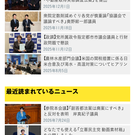
2025年12月1日
衆院定数削減めぐり各党が慎重論「協議会で
議論すべき」奥野総一郎議員
2025年11月18日
【政調】党所属政令指定都市市議会議員と行財
政問題で懇談
2025年11月12日
【農林水産部門会議】米国の関税措置に係る日
米合意及び渇水・高温対策についてヒアリン
グ
2025年8月5日
最近読まれているニュース
【参院本会議】「副首都法案は廃案にすべき」
と反対を表明 岸真紀子議員
2026年7月24日
どなたでも使える「立憲民主党 動画素材箱」
を公開しました