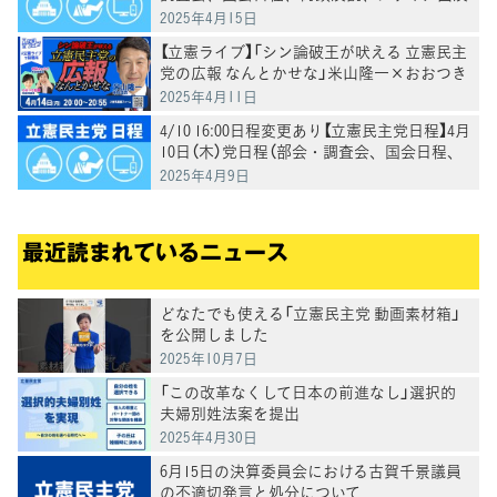
等）
2025年4月15日
【立憲ライブ】「シン論破王が吠える 立憲民主
党の広報 なんとかせな」米山隆一×おおつき
紅葉×村田きょうこ
2025年4月11日
4/10 16:00日程変更あり【立憲民主党日程】4月
10日（木）党日程（部会・調査会、国会日程、
街頭演説、メディア出演等）
2025年4月9日
最近読まれているニュース
どなたでも使える「立憲民主党 動画素材箱」
を公開しました
2025年10月7日
「この改革なくして日本の前進なし」選択的
夫婦別姓法案を提出
2025年4月30日
6月15日の決算委員会における古賀千景議員
の不適切発言と処分について