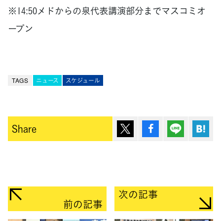
※14:50メドからの泉代表講演部分までマスコミオ
ープン
TAGS
ニュース
スケジュール
ポスト
シェア
Lineで送
は
Share
次の記事
前の記事