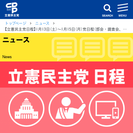
m
search
トップページ
ニュース
【立憲民主党日程】1月13日（土）〜1月15日（月）党日程（部会・調査会、国会日程、街頭演説、メディア出演等）
ニュース
News