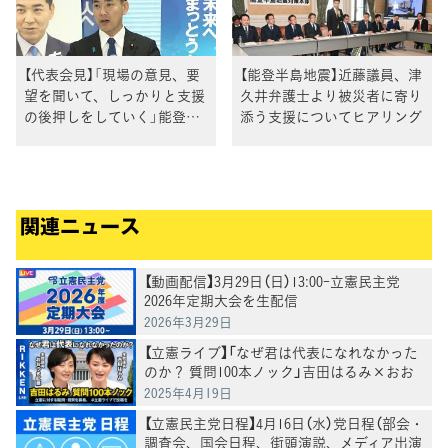
【代表会見】「現場の意見、要
【能登半島地震】近藤議員、津
望を聞いて、しっかりと支援
久井弁護士より被災者に寄り
の後押しをしていく」能登半
添う支援についてヒアリング
島地震について泉代表が表明
関連ニュース
【動画配信】3月29日（日）13:00-立憲民主党
2026年定期大会を生配信
2026年3月29日
【立憲ライブ】「なぜ君は代表になれなかった
のか？ 質問100本ノック」吉田はるみ×おお
つき紅葉
2025年4月19日
【立憲民主党日程】4月16日（水）党日程（部会・
調査会、国会日程、街頭演説、メディア出演