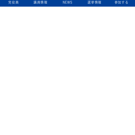
党役員
議員情報
NEWS
選挙情報
参加する
立憲民主党について
綱領
役員一覧
次の内閣
委員会委員一覧
議員・総支部長一覧
党本部所在地
都道府県連一覧
立憲民主党 活動計画・活動報告
ニュース
政策情報
基本政策
ビジョン２２
政策集
選挙政策
国会レポート
政調活動ニュース
提出法案
選挙情報
参院選2025選挙結果
衆院選2024選挙結果
参院選2022選挙結果
衆院選2021選挙結果
第20回統一地方自治体選挙 結果一覧
候補者公募2026
活動