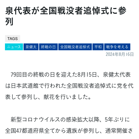
泉代表が全国戦没者追悼式に参
列
TAGS
ニュース
泉健太
終戦の日
全国戦没者追悼式
平和
戦争を考える
2024年8月16日
79回目の終戦の日を迎えた8月15日、泉健太代表
は日本武道館で行われた全国戦没者追悼式に党を代
表して参列し、献花を行いました。
新型コロナウイルスの感染拡大以降、5年ぶりに
全国47都道府県全てから遺族が参列し、通常開催さ