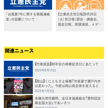
「台風第7号に関する情報連絡
【立憲民主党日程】8月20日
室」の設置について
（火）党日程（部会・調査会、
国会日程、街頭演説、メディ
ア出演等）
関連ニュース
【代表談話】80年目の終戦記念日にあたって
2025年8月15日
【岡山】くにともさよ候補「市長選で瀬戸内市
は変わった。今度は岡山県全体を変えると
き」泉健太常任顧問と訴え
2025年7月9日
泉健太常任顧問、全日本海員組合「第85回定
期全国大会」であいさつ
2024年10月30日