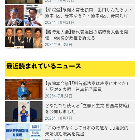
【衆院選】泉健太常任顧問、出口しんたろう・
熊本1区、笹本ゆきこ・熊本4区、野間たけ
し・鹿児島3区、川内ひろし・鹿児島1区各候
2024年10月21日
補と訴える
【臨時党大会】新代表選出の臨時党大会を開
催 4候補が政権を訴える
2024年9月23日
最近読まれているニュース
【参院本会議】「副首都法案は廃案にすべき」
と反対を表明 岸真紀子議員
2026年7月24日
どなたでも使える「立憲民主党 動画素材箱」
を公開しました
2025年10月7日
「この改革なくして日本の前進なし」選択的
夫婦別姓法案を提出