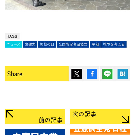
TAGS
ニュース
泉健太
終戦の日
全国戦没者追悼式
平和
戦争を考える
ポスト
シェア
Lineで送
は
Share
次の記事
前の記事