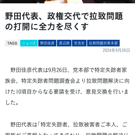
野田代表、政権交代で拉致問題
の打開に全力を尽くす
TAGS
ニュース
野田佳彦
渡辺周
笠浩史
拉致問題対策本部
2024年9月26日
野田佳彦代表は9月26日、党本部で特定失踪者家
族会、特定失踪者問題調査会より拉致問題解決に向
けた10項目からなる要請を受け、意見交換を行いま
した。
野田代表は「特定失踪者、拉致被害者ご本人、ご