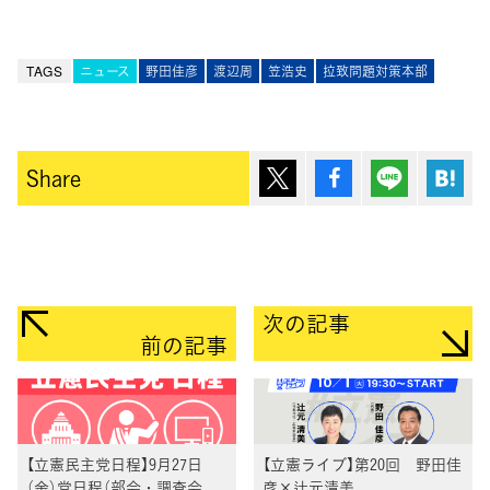
TAGS
ニュース
野田佳彦
渡辺周
笠浩史
拉致問題対策本部
ポスト
シェア
Lineで送
は
Share
次の記事
前の記事
【立憲民主党日程】9月27日
【立憲ライブ】第20回 野田佳
（金）党日程（部会・調査会、
彦×辻元清美