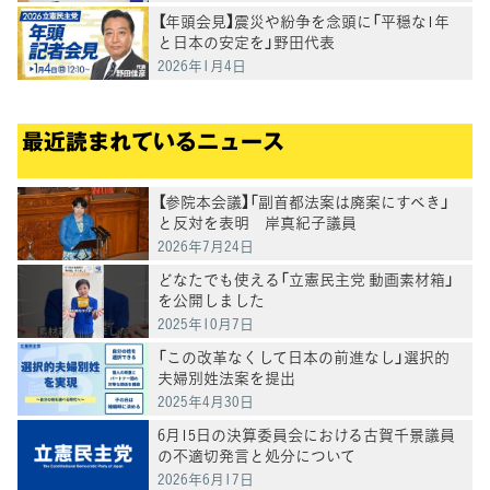
【年頭会見】震災や紛争を念頭に「平穏な1年
と日本の安定を」野田代表
2026年1月4日
最近読まれているニュース
【参院本会議】「副首都法案は廃案にすべき」
と反対を表明 岸真紀子議員
2026年7月24日
どなたでも使える「立憲民主党 動画素材箱」
を公開しました
2025年10月7日
「この改革なくして日本の前進なし」選択的
夫婦別姓法案を提出
2025年4月30日
6月15日の決算委員会における古賀千景議員
の不適切発言と処分について
2026年6月17日