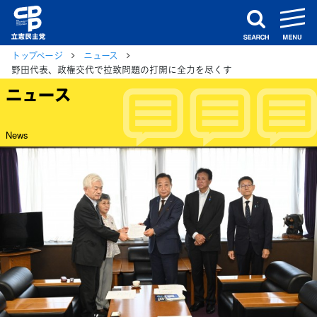
m
search
トップページ
ニュース
野田代表、政権交代で拉致問題の打開に全力を尽くす
ニュース
News