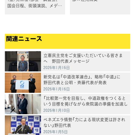
国会日程、街頭演説、メディ
ア出演等）
関連ニュース
立憲民主党をご支援いただいている皆さま
へ 野田代表メッセージ
2026年1月16日
新党名は「中道改革連合」、略称「中道」に
野田代表と公明・斉藤代表が発表
2026年1月16日
「比較第一党を目指し、中道政権をつくると
いう目標を掲げながら衆院選の準備を加速し
たい」野田代表
2026年1月10日
ベネズエラ情勢「力による現状変更は許され
ない」野田代表
2026年1月5日