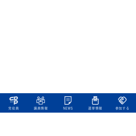
党役員
議員情報
NEWS
選挙情報
参加する
立憲民主党について
綱領
役員一覧
次の内閣
委員会委員一覧