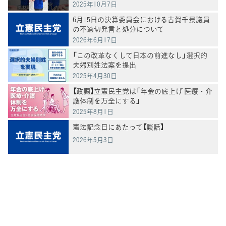
2025年10月7日
6月15日の決算委員会における古賀千景議員
の不適切発言と処分について
2026年6月17日
「この改革なくして日本の前進なし」選択的
夫婦別姓法案を提出
2025年4月30日
【政調】立憲民主党は「年金の底上げ 医療・介
護体制を万全にする」
2025年8月1日
憲法記念日にあたって【談話】
2026年5月3日