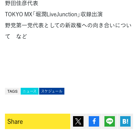
野田佳彦代表
TOKYO MX「堀潤LiveJunction」収録出演
野党第一党代表としての新政権への向き合いについ
て など
TAGS
ニュース
スケジュール
ポスト
シェア
Lineで送
は
Share