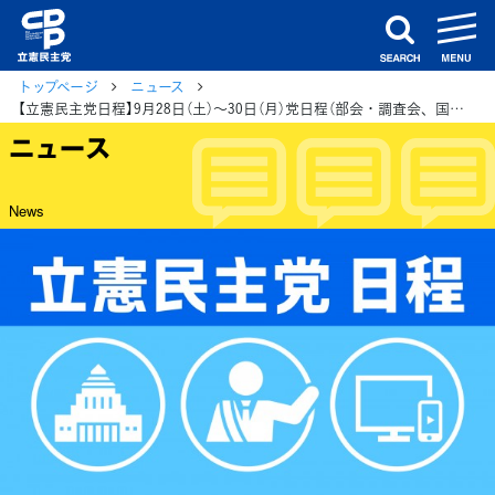
m
search
トップページ
ニュース
【立憲民主党日程】9月28日（土）〜30日（月）党日程（部会・調査会、国会日程、街頭演説、メディア出演等）
ニュース
News