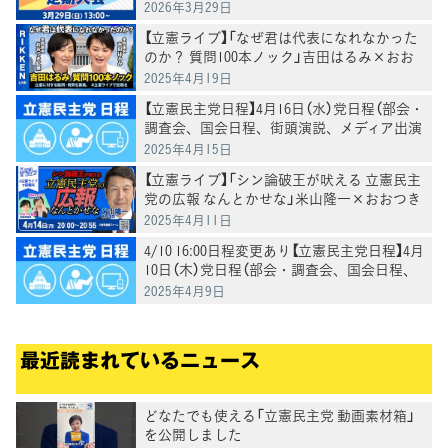
2026年3月29日
【立憲ライブ】「なぜ君は代表になれなかった
のか？ 質問100本ノック」吉田はるみ×おお
つき紅葉
2025年4月19日
【立憲民主党日程】4月16日（水）党日程（部会・
調査会、国会日程、街頭演説、メディア出演
等）
2025年4月15日
【立憲ライブ】「シン論破王が吠える 立憲民主
党の広報 なんとかせな」米山隆一×おおつき
紅葉×村田きょうこ
2025年4月11日
4/10 16:00日程変更あり【立憲民主党日程】4月
10日（木）党日程（部会・調査会、国会日程、
街頭演説、メディア出演等）
2025年4月9日
最近読まれているニュース
どなたでも使える「立憲民主党 動画素材箱」
を公開しました