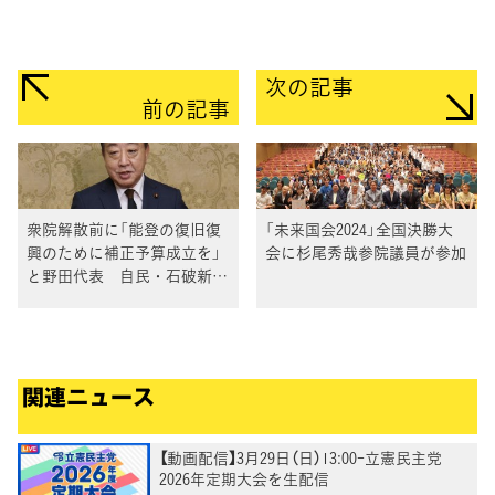
次の記事
前の記事
衆院解散前に「能登の復旧復
「未来国会2024」全国決勝大
興のために補正予算成立を」
会に杉尾秀哉参院議員が参加
と野田代表 自民・石破新総
裁選出を受け
関連ニュース
【動画配信】3月29日（日）13:00-立憲民主党
2026年定期大会を生配信