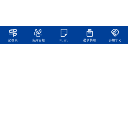
党役員
議員情報
NEWS
選挙情報
参加する
立憲民主党について
綱領
役員一覧
次の内閣
委員会委員一覧
議員・総支部長一覧
党本部所在地
都道府県連一覧
立憲民主党 活動計画・活動報告
ニュース
政策情報
基本政策
ビジョン２２
政策集
選挙政策
国会レポート
政調活動ニュース
提出法案