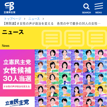
m
search
トップページ
ニュース
【衆院選】＃女性の声が政治を変える 各党の中で最多の30人の女性候補が当選
ニュース
News