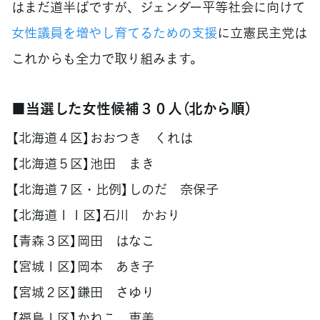
はまだ道半ばですが、ジェンダー平等社会に向けて
女性議員を増やし育てるための支援
に立憲民主党は
これからも全力で取り組みます。
■当選した女性候補３０人（北から順）
【北海道４区】おおつき くれは
【北海道５区】池田 まき
【北海道７区・比例】しのだ 奈保子
【北海道１１区】石川 かおり
【青森３区】岡田 はなこ
【宮城１区】岡本 あき子
【宮城２区】鎌田 さゆり
【福島１区】かねこ 恵美