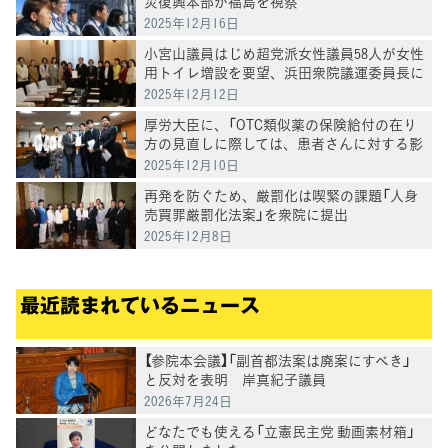
災復興本部が福島を視察
2025年12月16日
小宮山議員はじめ超党派女性議員58人が女性
用トイレ増設を要望、浜田衆院議運委員長に
申し入れ
2025年12月12日
厚労大臣に、「OTC類似薬の保険給付の在り
方の見直しに際しては、患者さんに対する影
響の検証を求める要請」を実施
2025年12月10日
再発を防ぐため、厳罰化は喫緊の課題「人身
売買罪厳罰化法案」を衆院に提出
2025年12月8日
最近読まれているニュース
【参院本会議】「副首都法案は廃案にすべき」
と反対を表明 岸真紀子議員
2026年7月24日
どなたでも使える「立憲民主党 動画素材箱」