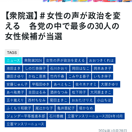
【衆院選】＃女性の声が政治を変
える 各党の中で最多の30人の
女性候補が当選
TAGS
ニュース
衆院選2024
女性の声が政治を変える
おおつきくれは
池田まき
しのだ奈保子
石川かおり
岡田はなこ
岡本あき子
鎌田さゆり
かねこ恵美
竹内千春
こみやま泰子
いちき伴子
安藤じゅん子
早稲田ゆき
あべともこ
佐々木ナオミ
大塚さゆり
あべ祐美子
吉田はるみ
酒井なつみ
松下玲子
大河原まさこ
五十嵐えり
西村ちなみ
菊田まきこ
おおたけりえ
小山ちほ
ふくもり和歌子
尾辻󠄀かな子
亀井亜紀子
堤かなめ
ジェンダー平等推進本部
石川香織
立憲マンスリーニュース2024年10月
立憲マンスリーニュース
2024年10月28日