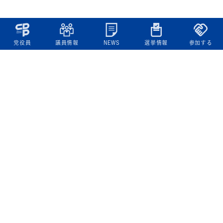
党役員
議員情報
NEWS
選挙情報
参加する
立憲民主党について
綱領
役員一覧
次の内閣
委員会委員一覧
議員・総支部長一覧
党本部所在地
都道府県連一覧
立憲民主党 活動計画・活動報告
ニュース
政策情報
基本政策
ビジョン２２
政策集
選挙政策
国会レポート
政調活動ニュース
提出法案
選挙情報
参院選2025選挙結果
衆院選2024選挙結果
参院選2022選挙結果
衆院選2021選挙結果