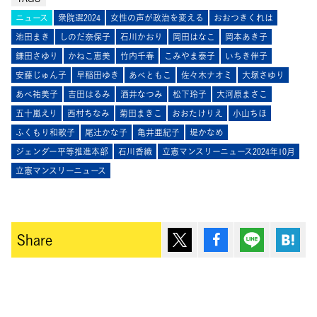
ニュース
衆院選2024
女性の声が政治を変える
おおつきくれは
池田まき
しのだ奈保子
石川かおり
岡田はなこ
岡本あき子
鎌田さゆり
かねこ恵美
竹内千春
こみやま泰子
いちき伴子
安藤じゅん子
早稲田ゆき
あべともこ
佐々木ナオミ
大塚さゆり
あべ祐美子
吉田はるみ
酒井なつみ
松下玲子
大河原まさこ
五十嵐えり
西村ちなみ
菊田まきこ
おおたけりえ
小山ちほ
ふくもり和歌子
尾辻󠄀かな子
亀井亜紀子
堤かなめ
ジェンダー平等推進本部
石川香織
立憲マンスリーニュース2024年10月
立憲マンスリーニュース
ポスト
シェア
Lineで送
は
Share