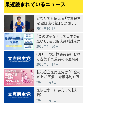
最近読まれているニュース
どなたでも使える「立憲民主
党 動画素材箱」を公開しま
した
2025年10月7日
「この改革なくして日本の前
進なし」選択的夫婦別姓法案
を提出
2025年4月30日
6月15日の決算委員会におけ
る古賀千景議員の不適切発
言と処分について
2026年6月17日
【政調】立憲民主党は「年金の
底上げ 医療・介護体制を万
全にする」
2025年8月1日
憲法記念日にあたって【談
話】
2026年5月3日