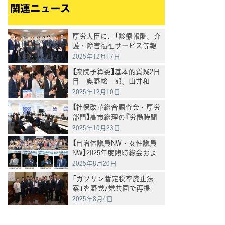
関連ニュース
厚労大臣に、「診療報酬、介
護・障害福祉サービス等報
酬の引き上げを求める要請」
2025年12月17日
を実施
【衆院予算委】基本的質疑2日
目 奥野総一郎、山井和
則、酒井なつみ、稲富修
2025年12月10日
二、今井雅人各議員が質疑
【社保改革総合調査会・厚労
部門】高市総理の『労働時間
規制の緩和検討』について、
2025年10月23日
全国過労死家族会および弁
【自治体議員NW・女性議員
護団よりヒアリング
NW】2025年度臨時総会およ
び合同夏季研修会を開催
2025年8月20日
「ガソリン暫定税率廃止法
案」を野党7党共同で再提
出 11月1日からの減税を目
2025年8月4日
指して