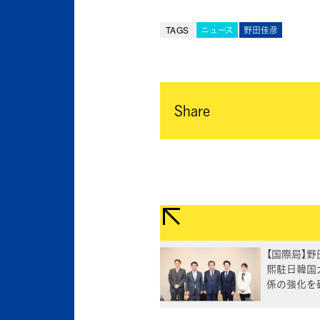
TAGS
ニュース
野田佳彦
Share
【国際局】
煕駐日韓国
係の強化を