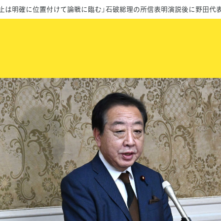
止は明確に位置付けて論戦に臨む」石破総理の所信表明演説後に野田代