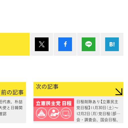
ポスト
シェア
Lineで送る
は
次の記事
前の記事
野田代表、朴喆
日程削除あり【立憲民主
大使と日韓関
党日程】11月30日（土）～
確認
12月2日（月）党日程（部
会・調査会、国会日程、
街頭演説、メディア出演