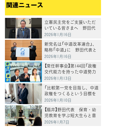
関連ニュース
立憲民主党をご支援いただ
いている皆さまへ 野田代
表メッセージ
2026年1月16日
新党名は「中道改革連合」、
略称「中道」に 野田代表と
公明・斉藤代表が発表
2026年1月16日
【常任幹事会】第144回「政権
交代能力を持った中道勢力
が結集して、大きな塊を作
2026年1月13日
ることを共有できることを
「比較第一党を目指し、中道
確認」野田代表
政権をつくるという目標を
掲げながら衆院選の準備を
2026年1月10日
加速したい」野田代表
【福井】野田代表 保育・幼
児教育を学ぶ短大生らと意
見交換、及び小浜市長参加
2026年1月7日
の本音の座談会