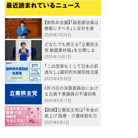
最近読まれているニュース
【参院本会議】「副首都法案は
廃案にすべき」と反対を表
明 岸真紀子議員
2026年7月24日
どなたでも使える「立憲民主
党 動画素材箱」を公開しま
した
2025年10月7日
「この改革なくして日本の前
進なし」選択的夫婦別姓法案
を提出
2025年4月30日
6月15日の決算委員会におけ
る古賀千景議員の不適切発
言と処分について
2026年6月17日
【政調】立憲民主党は「年金の
底上げ 医療・介護体制を万
全にする」
2025年8月1日